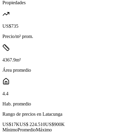
Propiedades
US$735
Precio/m² prom.
4367.9
m²
Área promedio
4.4
Hab. promedio
Rango de precios en
Latacunga
US$17K
US$ 224.510
US$900K
Mínimo
Promedio
Máximo