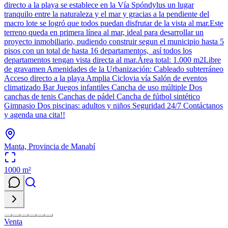
directo a la playa se establece en la Vía Spóndylus un lugar
tranquilo entre la naturaleza y el mar y gracias a la pendiente del
macro lote se logró que todos puedan disfrutar de la vista al mar.Este
terreno queda en primera línea al mar, ideal para desarrollar un
proyecto inmobiliario, pudiendo construir segun el municipio hasta 5
pisos con un total de hasta 16 departamentos, así todos los
departamentos tengan vista directa al mar.Área total: 1.000 m2Libre
de gravamen Amenidades de la Urbanización: Cableado subterráneo
Acceso directo a la playa Amplia Ciclovia vía Salón de eventos
climatizado Bar Juegos infantiles Cancha de uso múltiple Dos
canchas de tenis Canchas de pádel Cancha de fútbol sintético
Gimnasio Dos piscinas: adultos y niños Seguridad 24/7 Contáctanos
y agenda una cita!!
Manta, Provincia de Manabí
1000
m²
Venta