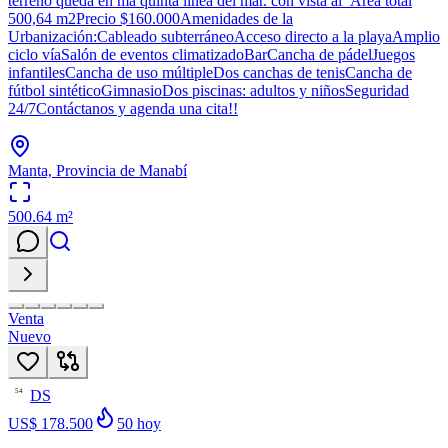
terreno queda en ma quinta línea del mar. con vista al Área total
500,64 m2Precio $160.000Amenidades de la
Urbanización:Cableado subterráneoAcceso directo a la playaAmplio
ciclo víaSalón de eventos climatizadoBarCancha de pádelJuegos
infantilesCancha de uso múltipleDos canchas de tenisCancha de
fútbol sintéticoGimnasioDos piscinas: adultos y niñosSeguridad
24/7Contáctanos y agenda una cita!!
Manta, Provincia de Manabí
500.64
m²
Venta
Nuevo
DS
54
US$ 178.500
50
hoy