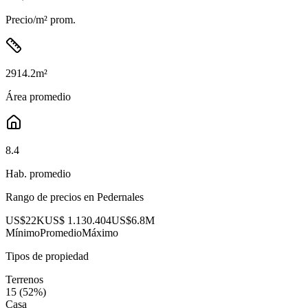
Precio/m² prom.
2914.2
m²
Área promedio
8.4
Hab. promedio
Rango de precios en
Pedernales
US$22K
US$ 1.130.404
US$6.8M
Mínimo
Promedio
Máximo
Tipos de propiedad
Terrenos
15
(
52
%)
Casa