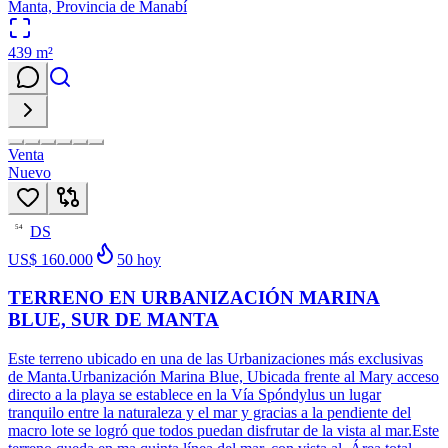
Manta, Provincia de Manabí
439
m²
Venta
Nuevo
DS
54
US$ 160.000
50
hoy
TERRENO EN URBANIZACIÓN MARINA
BLUE, SUR DE MANTA
Este terreno ubicado en una de las Urbanizaciones más exclusivas
de Manta.Urbanización Marina Blue, Ubicada frente al Mary acceso
directo a la playa se establece en la Vía Spóndylus un lugar
tranquilo entre la naturaleza y el mar y gracias a la pendiente del
macro lote se logró que todos puedan disfrutar de la vista al mar.Este