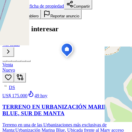
Descargar ficha de propiedad
Compartir
Añadir a tablero
Reportar anuncio
Te puede interesar
Ver todas
Venta
Nuevo
DS
55
US$ 175.000
49
hoy
TERRENO EN URBANIZACIÓN MARINA
BLUE, SUR DE MANTA
Terreno en una de las Urbanizaciones más exclusivas de
Manta:Urbanización Marina Blue, Ubicada frente al Mary acceso