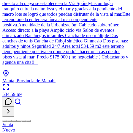
directo a la playa se establece en la Vía Spóndylus un lugar
tranquilo entre la naturaleza y el mar y gracias a la pendiente del
macro lote se logró que todos puedan disfrutar de la vista al mar.Este
terreno queda en tercera línea al mar con pendiente
positiva.Amenidade de la Urbanización: Cableado subterráneo
Acceso directo a la playa Amplio ciclo vía Salón de eventos
climatizado Bar Juegos infantiles Cancha de uso múltiple Dos
canchas de tenis Cancha de fútbol sintético Gimnasio Dos piscinas:
adultos y niños Seguridad 24/7 Área total 534.59 m2 este terreno
tiene pendiente positiva en donde podrás hacer una casa de dos
pisos vista al mar Precio $175.000 ( no negociable ) Cobtactanos y
agenda una cita!!
Manta, Provincia de Manabí
534.59
m²
Venta
Nuevo