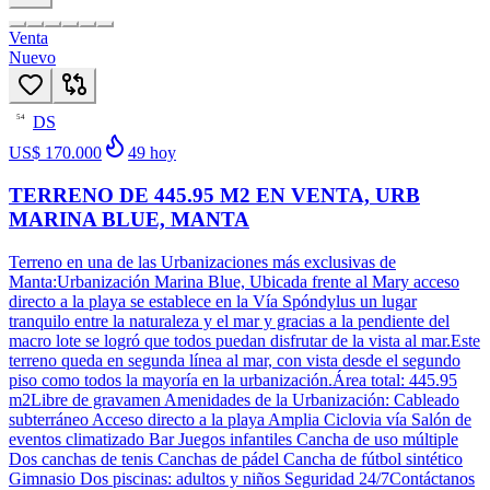
Venta
Nuevo
DS
54
US$ 170.000
49
hoy
TERRENO DE 445.95 M2 EN VENTA, URB
MARINA BLUE, MANTA
Terreno en una de las Urbanizaciones más exclusivas de
Manta:Urbanización Marina Blue, Ubicada frente al Mary acceso
directo a la playa se establece en la Vía Spóndylus un lugar
tranquilo entre la naturaleza y el mar y gracias a la pendiente del
macro lote se logró que todos puedan disfrutar de la vista al mar.Este
terreno queda en segunda línea al mar, con vista desde el segundo
piso como todos la mayoría en la urbanización.Área total: 445.95
m2Libre de gravamen Amenidades de la Urbanización: Cableado
subterráneo Acceso directo a la playa Amplia Ciclovia vía Salón de
eventos climatizado Bar Juegos infantiles Cancha de uso múltiple
Dos canchas de tenis Canchas de pádel Cancha de fútbol sintético
Gimnasio Dos piscinas: adultos y niños Seguridad 24/7Contáctanos