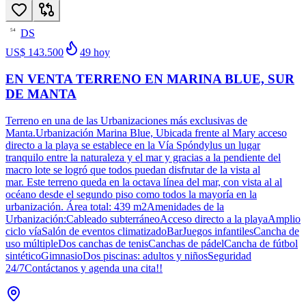
DS
54
US$ 143.500
49
hoy
EN VENTA TERRENO EN MARINA BLUE, SUR
DE MANTA
Terreno en una de las Urbanizaciones más exclusivas de
Manta.Urbanización Marina Blue, Ubicada frente al Mary acceso
directo a la playa se establece en la Vía Spóndylus un lugar
tranquilo entre la naturaleza y el mar y gracias a la pendiente del
macro lote se logró que todos puedan disfrutar de la vista al
mar. Este terreno queda en la octava línea del mar, con vista al al
océano desde el segundo piso como todos la mayoría en la
urbanización. Área total: 439 m2Amenidades de la
Urbanización:Cableado subterráneoAcceso directo a la playaAmplio
ciclo víaSalón de eventos climatizadoBarJuegos infantilesCancha de
uso múltipleDos canchas de tenisCanchas de pádelCancha de fútbol
sintéticoGimnasioDos piscinas: adultos y niñosSeguridad
24/7Contáctanos y agenda una cita!!