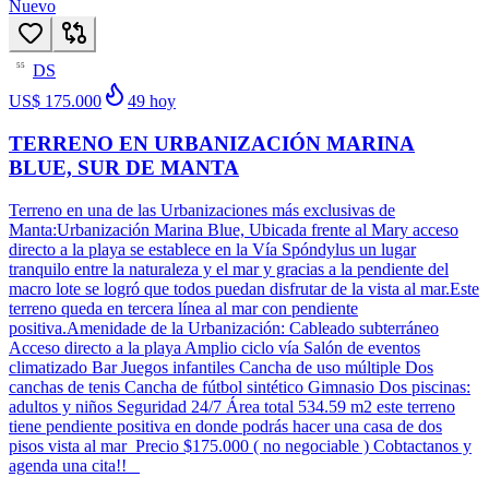
Nuevo
DS
55
US$ 175.000
49
hoy
TERRENO EN URBANIZACIÓN MARINA
BLUE, SUR DE MANTA
Terreno en una de las Urbanizaciones más exclusivas de
Manta:Urbanización Marina Blue, Ubicada frente al Mary acceso
directo a la playa se establece en la Vía Spóndylus un lugar
tranquilo entre la naturaleza y el mar y gracias a la pendiente del
macro lote se logró que todos puedan disfrutar de la vista al mar.Este
terreno queda en tercera línea al mar con pendiente
positiva.Amenidade de la Urbanización: Cableado subterráneo
Acceso directo a la playa Amplio ciclo vía Salón de eventos
climatizado Bar Juegos infantiles Cancha de uso múltiple Dos
canchas de tenis Cancha de fútbol sintético Gimnasio Dos piscinas:
adultos y niños Seguridad 24/7 Área total 534.59 m2 este terreno
tiene pendiente positiva en donde podrás hacer una casa de dos
pisos vista al mar Precio $175.000 ( no negociable ) Cobtactanos y
agenda una cita!!