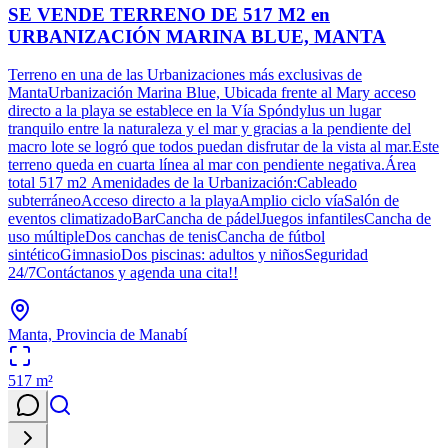
SE VENDE TERRENO DE 517 M2 en
URBANIZACIÓN MARINA BLUE, MANTA
Terreno en una de las Urbanizaciones más exclusivas de
MantaUrbanización Marina Blue, Ubicada frente al Mary acceso
directo a la playa se establece en la Vía Spóndylus un lugar
tranquilo entre la naturaleza y el mar y gracias a la pendiente del
macro lote se logró que todos puedan disfrutar de la vista al mar.Este
terreno queda en cuarta línea al mar con pendiente negativa.Área
total 517 m2 Amenidades de la Urbanización:Cableado
subterráneoAcceso directo a la playaAmplio ciclo víaSalón de
eventos climatizadoBarCancha de pádelJuegos infantilesCancha de
uso múltipleDos canchas de tenisCancha de fútbol
sintéticoGimnasioDos piscinas: adultos y niñosSeguridad
24/7Contáctanos y agenda una cita!!
Manta, Provincia de Manabí
517
m²