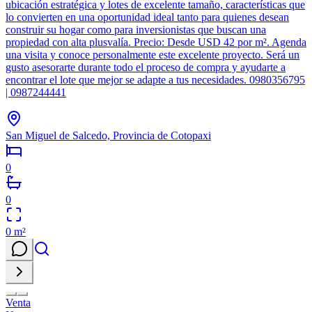
ubicación estratégica y lotes de excelente tamaño, características que
lo convierten en una oportunidad ideal tanto para quienes desean
construir su hogar como para inversionistas que buscan una
propiedad con alta plusvalía. Precio: Desde USD 42 por m². Agenda
una visita y conoce personalmente este excelente proyecto. Será un
gusto asesorarte durante todo el proceso de compra y ayudarte a
encontrar el lote que mejor se adapte a tus necesidades. 0980356795
| 0987244441
San Miguel de Salcedo, Provincia de Cotopaxi
0
0
0
m²
Venta