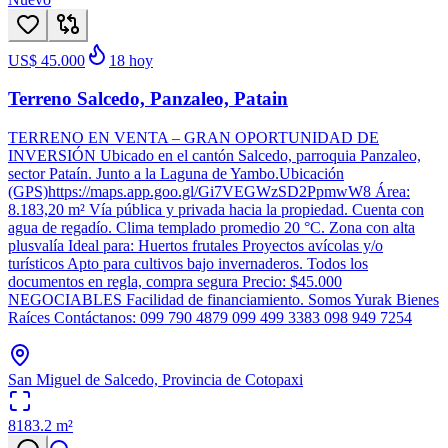
US$ 45.000
18
hoy
Terreno Salcedo, Panzaleo, Patain
TERRENO EN VENTA – GRAN OPORTUNIDAD DE
INVERSIÓN Ubicado en el cantón Salcedo, parroquia Panzaleo,
sector Pataín. Junto a la Laguna de Yambo.Ubicación
(GPS)https://maps.app.goo.gl/Gi7VEGWzSD2PpmwW8 Área:
8.183,20 m² Vía pública y privada hacia la propiedad. Cuenta con
agua de regadío. Clima templado promedio 20 °C. Zona con alta
plusvalía Ideal para: Huertos frutales Proyectos avícolas y/o
turísticos Apto para cultivos bajo invernaderos. Todos los
documentos en regla, compra segura Precio: $45.000
NEGOCIABLES Facilidad de financiamiento. Somos Yurak Bienes
Raíces Contáctanos: 099 790 4879 099 499 3383 098 949 7254
San Miguel de Salcedo, Provincia de Cotopaxi
8183.2
m²