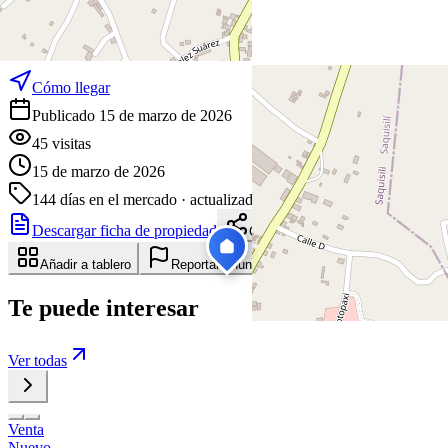
Leaflet
|
©
OpenStreetMap
Coordenadas:
-0.822573
,
-78.668200
Cómo llegar
Publicado 15 de marzo de 2026
45
visitas
15 de marzo de 2026
144
días en el mercado
· actualizado hace 5 días
Descargar ficha de propiedad
Compartir
Añadir a tablero
Reportar anuncio
Te puede interesar
Ver todas
Venta
Nuevo