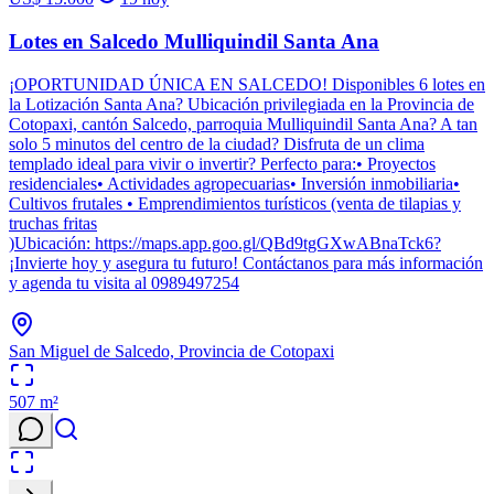
Lotes en Salcedo Mulliquindil Santa Ana
¡OPORTUNIDAD ÚNICA EN SALCEDO! Disponibles 6 lotes en
la Lotización Santa Ana? Ubicación privilegiada en la Provincia de
Cotopaxi, cantón Salcedo, parroquia Mulliquindil Santa Ana? A tan
solo 5 minutos del centro de la ciudad? Disfruta de un clima
templado ideal para vivir o invertir? Perfecto para:• Proyectos
residenciales• Actividades agropecuarias• Inversión inmobiliaria•
Cultivos frutales • Emprendimientos turísticos (venta de tilapias y
truchas fritas
)Ubicación: https://maps.app.goo.gl/QBd9tgGXwABnaTck6?
¡Invierte hoy y asegura tu futuro! Contáctanos para más información
y agenda tu visita al 0989497254
San Miguel de Salcedo, Provincia de Cotopaxi
507
m²