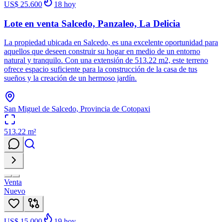
US$ 25.600
18
hoy
Lote en venta Salcedo, Panzaleo, La Delicia
La propiedad ubicada en Salcedo, es una excelente oportunidad para
aquellos que deseen construir su hogar en medio de un entorno
natural y tranquilo. Con una extensión de 513.22 m2, este terreno
ofrece espacio suficiente para la construcción de la casa de tus
sueños y la creación de un hermoso jardín.
San Miguel de Salcedo, Provincia de Cotopaxi
513.22
m²
Venta
Nuevo
US$ 15.000
19
hoy