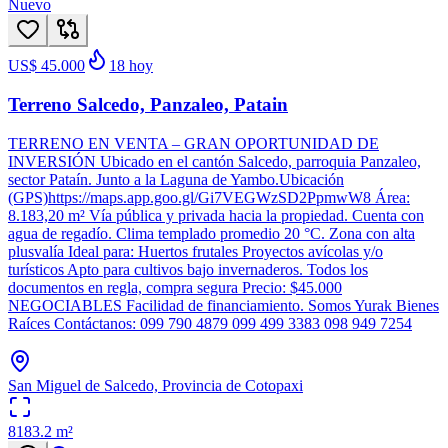
Nuevo
US$ 45.000
18
hoy
Terreno Salcedo, Panzaleo, Patain
TERRENO EN VENTA – GRAN OPORTUNIDAD DE
INVERSIÓN Ubicado en el cantón Salcedo, parroquia Panzaleo,
sector Pataín. Junto a la Laguna de Yambo.Ubicación
(GPS)https://maps.app.goo.gl/Gi7VEGWzSD2PpmwW8 Área:
8.183,20 m² Vía pública y privada hacia la propiedad. Cuenta con
agua de regadío. Clima templado promedio 20 °C. Zona con alta
plusvalía Ideal para: Huertos frutales Proyectos avícolas y/o
turísticos Apto para cultivos bajo invernaderos. Todos los
documentos en regla, compra segura Precio: $45.000
NEGOCIABLES Facilidad de financiamiento. Somos Yurak Bienes
Raíces Contáctanos: 099 790 4879 099 499 3383 098 949 7254
San Miguel de Salcedo, Provincia de Cotopaxi
8183.2
m²