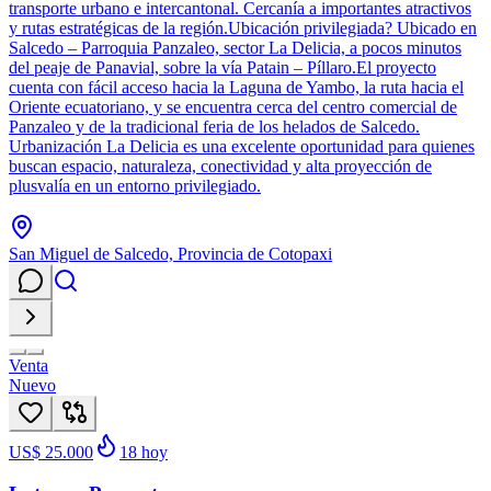
transporte urbano e intercantonal. Cercanía a importantes atractivos
y rutas estratégicas de la región.Ubicación privilegiada? Ubicado en
Salcedo – Parroquia Panzaleo, sector La Delicia, a pocos minutos
del peaje de Panavial, sobre la vía Patain – Píllaro.El proyecto
cuenta con fácil acceso hacia la Laguna de Yambo, la ruta hacia el
Oriente ecuatoriano, y se encuentra cerca del centro comercial de
Panzaleo y de la tradicional feria de los helados de Salcedo.
Urbanización La Delicia es una excelente oportunidad para quienes
buscan espacio, naturaleza, conectividad y alta proyección de
plusvalía en un entorno privilegiado.
San Miguel de Salcedo, Provincia de Cotopaxi
Venta
Nuevo
US$ 25.000
18
hoy