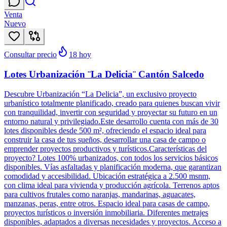
Venta
Nuevo
Consultar precio
18
hoy
Lotes Urbanización ¨La Delicia¨ Cantón Salcedo
Descubre Urbanización “La Delicia”, un exclusivo proyecto
urbanístico totalmente planificado, creado para quienes buscan vivir
con tranquilidad, invertir con seguridad y proyectar su futuro en un
entorno natural y privilegiado.Este desarrollo cuenta con más de 30
lotes disponibles desde 500 m², ofreciendo el espacio ideal para
construir la casa de tus sueños, desarrollar una casa de campo o
emprender proyectos productivos y turísticos.Características del
proyecto? Lotes 100% urbanizados, con todos los servicios básicos
disponibles. Vías asfaltadas y planificación moderna, que garantizan
comodidad y accesibilidad. Ubicación estratégica a 2.500 msnm,
con clima ideal para vivienda y producción agrícola. Terrenos aptos
para cultivos frutales como naranjas, mandarinas, aguacates,
manzanas, peras, entre otros. Espacio ideal para casas de campo,
proyectos turísticos o inversión inmobiliaria. Diferentes metrajes
disponibles, adaptados a diversas necesidades y proyectos. Acceso a