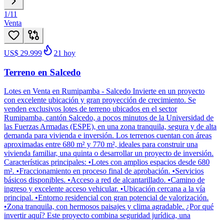
1
/
11
Venta
US$ 29.999
21
hoy
Terreno en Salcedo
Lotes en Venta en Rumipamba - Salcedo Invierte en un proyecto
con excelente ubicación y gran proyección de crecimiento. Se
venden exclusivos lotes de terreno ubicados en el sector
Rumipamba, cantón Salcedo, a pocos minutos de la Universidad de
las Fuerzas Armadas (ESPE), en una zona tranquila, segura y de alta
demanda para vivienda e inversión. Los terrenos cuentan con áreas
aproximadas entre 680 m² y 770 m², ideales para construir una
vivienda familiar, una quinta o desarrollar un proyecto de inversión.
Características principales: •Lotes con amplios espacios desde 680
m². •Fraccionamiento en proceso final de aprobación. •Servicios
básicos disponibles. •Acceso a red de alcantarillado. •Camino de
ingreso y excelente acceso vehicular. •Ubicación cercana a la vía
principal. •Entorno residencial con gran potencial de valorización.
•Zona tranquila, con hermosos paisajes y clima agradable. ¿Por qué
invertir aquí? Este proyecto combina seguridad jurídica, una