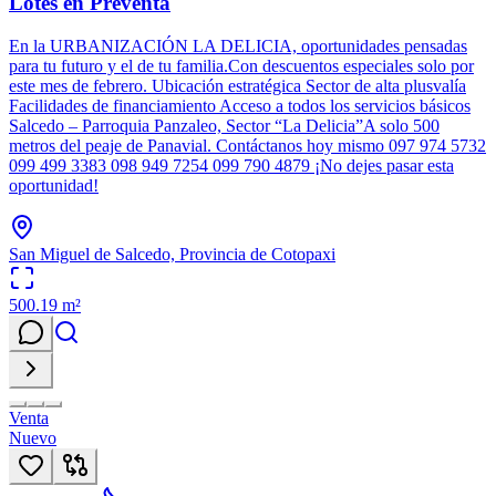
Lotes en Preventa
En la URBANIZACIÓN LA DELICIA, oportunidades pensadas
para tu futuro y el de tu familia.Con descuentos especiales solo por
este mes de febrero. Ubicación estratégica Sector de alta plusvalía
Facilidades de financiamiento Acceso a todos los servicios básicos
Salcedo – Parroquia Panzaleo, Sector “La Delicia”A solo 500
metros del peaje de Panavial. Contáctanos hoy mismo 097 974 5732
099 499 3383 098 949 7254 099 790 4879 ¡No dejes pasar esta
oportunidad!
San Miguel de Salcedo, Provincia de Cotopaxi
500.19
m²
Venta
Nuevo