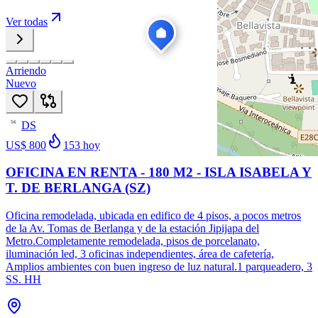
Ver todas
Arriendo
Nuevo
DS
56
US$ 800
153
hoy
OFICINA EN RENTA - 180 M2 - ISLA ISABELA Y
T. DE BERLANGA (SZ)
Oficina remodelada, ubicada en edifico de 4 pisos, a pocos metros
de la Av. Tomas de Berlanga y de la estación Jipijapa del
Metro.Completamente remodelada, pisos de porcelanato,
iluminación led, 3 oficinas independientes, área de cafetería,
Amplios ambientes con buen ingreso de luz natural.1 parqueadero, 3
SS. HH