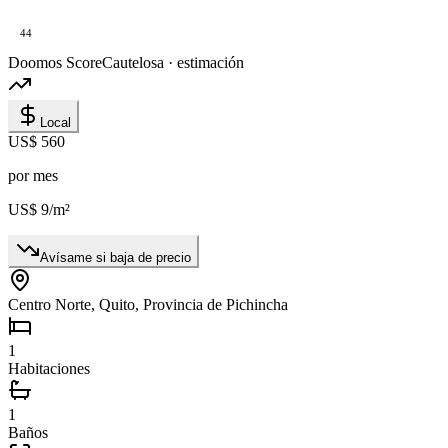
44
Doomos Score
Cautelosa · estimación
Local
US$ 560
por mes
US$ 9
/m²
Avísame si baja de precio
Centro Norte, Quito, Provincia de Pichincha
1
Habitaciones
1
Baños