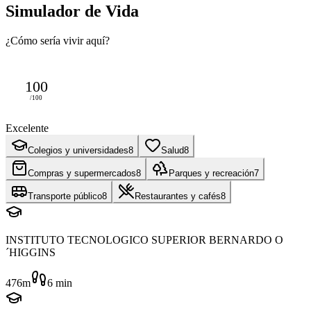
Simulador de Vida
¿Cómo sería vivir aquí?
100
/100
Excelente
Colegios y universidades
8
Salud
8
Compras y supermercados
8
Parques y recreación
7
Transporte público
8
Restaurantes y cafés
8
INSTITUTO TECNOLOGICO SUPERIOR BERNARDO O
´HIGGINS
476m
6
min