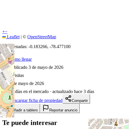
+
−
Leaflet
|
©
OpenStreetMap
Coordenadas:
-0.183266
,
-78.477100
Cómo llegar
Publicado 3 de mayo de 2026
9
visitas
3 de mayo de 2026
98
días en el mercado
· actualizado hace 3 días
Descargar ficha de propiedad
Compartir
Añadir a tablero
Reportar anuncio
Te puede interesar