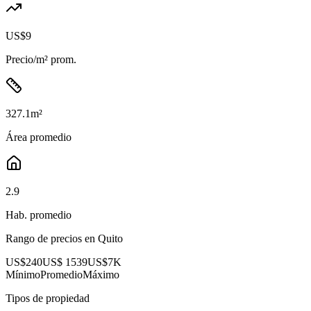
US$9
Precio/m² prom.
327.1
m²
Área promedio
2.9
Hab. promedio
Rango de precios en
Quito
US$240
US$ 1539
US$7K
Mínimo
Promedio
Máximo
Tipos de propiedad