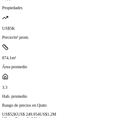
Propiedades
US$5K
Precio/m² prom.
874.1
m²
Área promedio
3.3
Hab. promedio
Rango de precios en
Quito
US$52K
US$ 249.954
US$1.2M