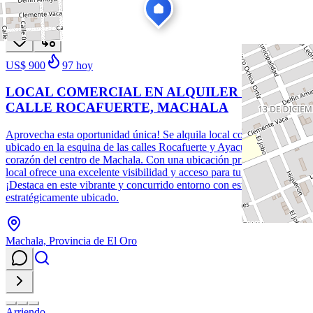
Arriendo
Nuevo
US$ 900
97
hoy
LOCAL COMERCIAL EN ALQUILER EN LA
CALLE ROCAFUERTE, MACHALA
Aprovecha esta oportunidad única! Se alquila local comercial
ubicado en la esquina de las calles Rocafuerte y Ayacucho, en el
corazón del centro de Machala. Con una ubicación privilegiada, este
local ofrece una excelente visibilidad y acceso para tu negocio.
¡Destaca en este vibrante y concurrido entorno con este local
estratégicamente ubicado.
Machala, Provincia de El Oro
Arriendo