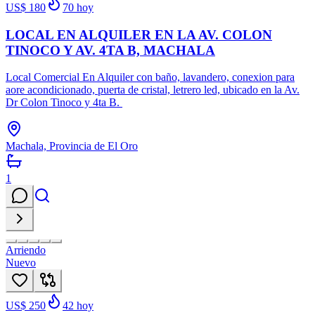
US$ 180
70
hoy
LOCAL EN ALQUILER EN LA AV. COLON
TINOCO Y AV. 4TA B, MACHALA
Local Comercial En Alquiler con baño, lavandero, conexion para
aore acondicionado, puerta de cristal, letrero led, ubicado en la Av.
Dr Colon Tinoco y 4ta B.
Machala, Provincia de El Oro
1
Arriendo
Nuevo
US$ 250
42
hoy