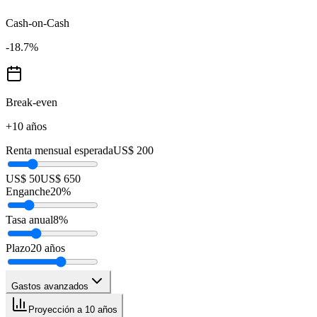
Cash-on-Cash
-18.7
%
Break-even
+10 años
Renta mensual esperada
US$ 200
US$ 50
US$ 650
Enganche
20
%
Tasa anual
8
%
Plazo
20
años
Gastos avanzados
Proyección a 10 años