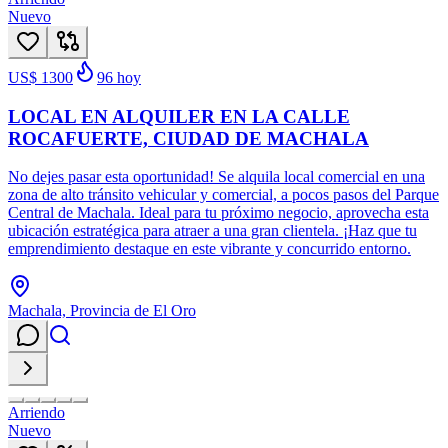
Nuevo
US$ 1300
96
hoy
LOCAL EN ALQUILER EN LA CALLE
ROCAFUERTE, CIUDAD DE MACHALA
No dejes pasar esta oportunidad! Se alquila local comercial en una
zona de alto tránsito vehicular y comercial, a pocos pasos del Parque
Central de Machala. Ideal para tu próximo negocio, aprovecha esta
ubicación estratégica para atraer a una gran clientela. ¡Haz que tu
emprendimiento destaque en este vibrante y concurrido entorno.
Machala, Provincia de El Oro
Arriendo
Nuevo