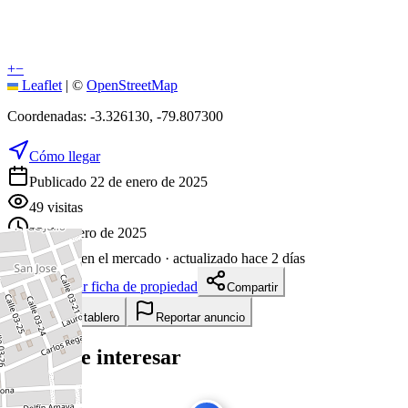
+
−
Leaflet
|
©
OpenStreetMap
Coordenadas:
-3.326130
,
-79.807300
Cómo llegar
Publicado 22 de enero de 2025
49
visitas
22 de enero de 2025
564
días en el mercado
· actualizado hace 2 días
Descargar ficha de propiedad
Compartir
Añadir a tablero
Reportar anuncio
Te puede interesar
Ver todas