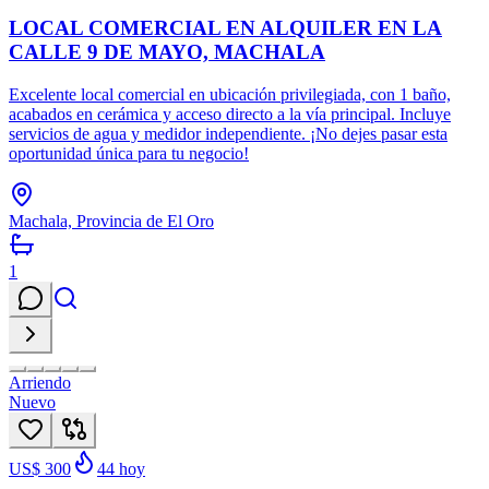
LOCAL COMERCIAL EN ALQUILER EN LA
CALLE 9 DE MAYO, MACHALA
Excelente local comercial en ubicación privilegiada, con 1 baño,
acabados en cerámica y acceso directo a la vía principal. Incluye
servicios de agua y medidor independiente. ¡No dejes pasar esta
oportunidad única para tu negocio!
Machala, Provincia de El Oro
1
Arriendo
Nuevo
US$ 300
44
hoy