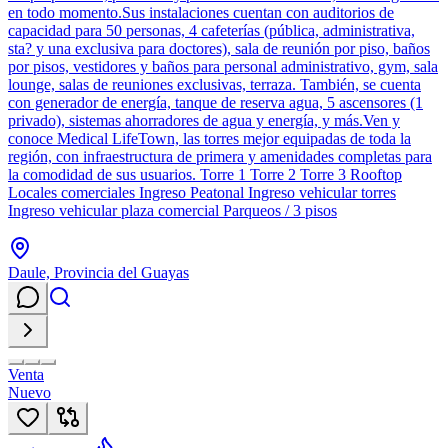
en todo momento.Sus instalaciones cuentan con auditorios de
capacidad para 50 personas, 4 cafeterías (pública, administrativa­,
sta? y una exclusiva para doctores), sala de reunión por piso, baños
por pisos, vestidores y baños para personal administrativo, gym, sala
lounge, salas de reuniones exclusivas, terraza. También, se cuenta
con generador de energía, tanque de reserva agua, 5 ascensores (1
privado), sistemas ahorradores de agua y energía, y más.Ven y
conoce Medical LifeTown, las torres mejor equipadas de toda la
región, con infraestructura de primera y amenidades completas para
la comodidad de sus usuarios. Torre 1 Torre 2 Torre 3 Rooftop
Locales comerciales Ingreso Peatonal Ingreso vehicular torres
Ingreso vehicular plaza comercial Parqueos / 3 pisos
Daule, Provincia del Guayas
Venta
Nuevo