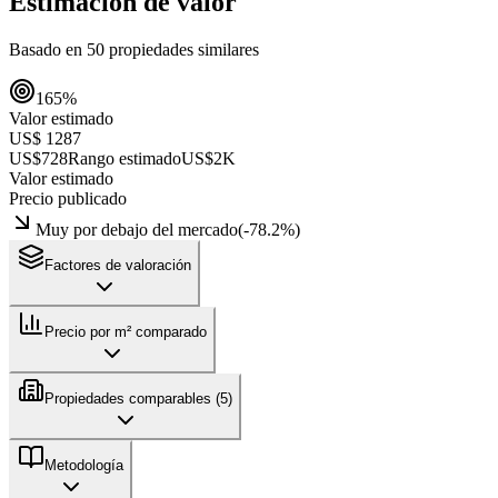
Estimación de valor
Basado en
50
propiedades similares
165
%
Valor estimado
US$ 1287
US$728
Rango estimado
US$2K
Valor estimado
Precio publicado
Muy por debajo del mercado
(
-78.2
%)
Factores de valoración
Precio por m² comparado
Propiedades comparables (
5
)
Metodología