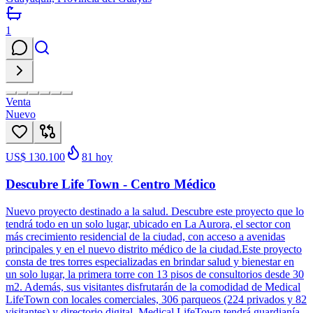
1
Venta
Nuevo
US$ 130.100
81
hoy
Descubre Life Town - Centro Médico
Nuevo proyecto destinado a la salud. Descubre este proyecto que lo
tendrá todo en un solo lugar, ubicado en La Aurora, el sector con
más crecimiento residencial de la ciudad, con acceso a avenidas
principales y en el nuevo distrito médico de la ciudad.Este proyecto
consta de tres torres especializadas en brindar salud y bienestar en
un solo lugar, la primera torre con 13 pisos de consultorios desde 30
m2. Además, sus visitantes disfrutarán de la comodidad de Medical
LifeTown con locales comerciales, 306 parqueos (224 privados y 82
visitantes) y directorio digital. Medical LifeTown tendrá guardianía