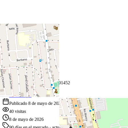
+
−
Leaflet
|
©
OpenStreetMap
Coordenadas:
-0.146249
,
-78.491452
Cómo llegar
Publicado 8 de mayo de 2026
40
visitas
8 de mayo de 2026
90
días en el mercado
· actualizado hace 0 días