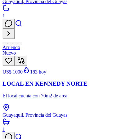
Guayaquil, Provincia del Guayas
1
Arriendo
Nuevo
US$ 1000
183
hoy
LOCAL EN KENNEDY NORTE
El local cuenta con 70m2 de area
Guayaquil, Provincia del Guayas
1