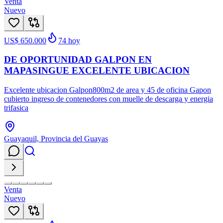
Venta
Nuevo
US$ 650.000
74
hoy
DE OPORTUNIDAD GALPON EN
MAPASINGUE EXCELENTE UBICACION
Excelente ubicacion Galpon800m2 de area y 45 de oficina Gapon
cubierto ingreso de contenedores con muelle de descarga y energia
trifasica
Guayaquil, Provincia del Guayas
Venta
Nuevo