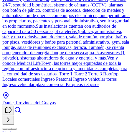
24/7, seguridad biométrica, sistema de cámaras (CCTV), alarmas
con botón de pánico, controles de accesos, detección de metales y
automatización de puertas con equipos electrónicos, que permitirán a
los propietarios, pacientes y personal administrativo, sentir seguridad
en todo momento.Sus instalaciones cuentan con auditorios de
capacidad para 50 personas, 4 cafeterías (pública, administrativa­,
sta? y una exclusiva para doctores), sala de reunión por piso, baños
por pisos, vestidores y baños para personal administrativo, gym, sala
lounge, salas de reuniones exclusivas, terraza. También, se cuenta
con generador de energía, tanque de reserva agua, 5 ascensores (1
privado), sistemas ahorradores de agua y energía, y más.Ven y
conoce Medical LifeTown, las torres mejor equipadas de toda la
región, con infraestructura de primera y amenidades completas para
la comodidad de sus usuarios. Torre 1 Torre 2 Torre 3 Rooftop
Locales comerciales Ingreso Peatonal Ingreso vehicular torres
Ingreso vehicular plaza comercial Parqueos / 3 pisos
Daule, Provincia del Guayas