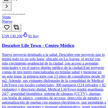
Venta
Nuevo
US$ 130.100
81
hoy
Descubre Life Town - Centro Médico
Nuevo proyecto destinado a la salud. Descubre este proyecto que lo
tendrá todo en un solo lugar, ubicado en La Aurora, el sector con
más crecimiento residencial de la ciudad, con acceso a avenidas
principales y en el nuevo distrito médico de la ciudad.Este proyecto
consta de tres torres especializadas en brindar salud y bienestar en
un solo lugar, la primera torre con 13 pisos de consultorios desde 30
m2. Además, sus visitantes disfrutarán de la comodidad de Medical
LifeTown con locales comerciales, 306 parqueos (224 privados y 82
visitantes) y directorio digital. Medical LifeTown tendrá guardianía
24/7, seguridad biométrica, sistema de cámaras (CCTV), alarmas
con botón de pánico, controles de accesos, detección de metales y
automatización de puertas con equipos electrónicos, que permitirán a
los propietarios, pacientes y personal administrativo, sentir seguridad