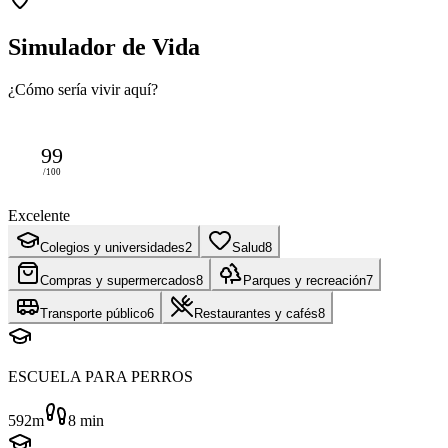
Simulador de Vida
¿Cómo sería vivir aquí?
99
/100
Excelente
Colegios y universidades
2
Salud
8
Compras y supermercados
8
Parques y recreación
7
Transporte público
6
Restaurantes y cafés
8
ESCUELA PARA PERROS
592m
8
min