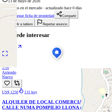
13 de mayo de 2026
88
días en el mercado
· actualizado hace 0 días
Descargar ficha de propiedad
Compartir
Añadir a tablero
Reportar anuncio
Te puede interesar
Ver todas
1
/
10
Arriendo
Nuevo
US$ 1250
131
hoy
ALQUILER DE LOCAL COMERCIAL EN
CALLE NUMA POMPILIO LLONA (LM)