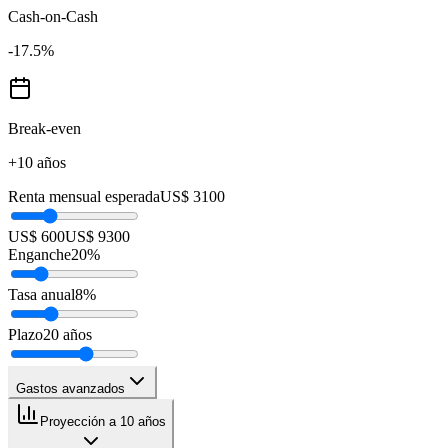
Cash-on-Cash
-17.5
%
Break-even
+10 años
Renta mensual esperada
US$ 3100
US$ 600
US$ 9300
Enganche
20
%
Tasa anual
8
%
Plazo
20
años
Gastos avanzados
Proyección a 10 años