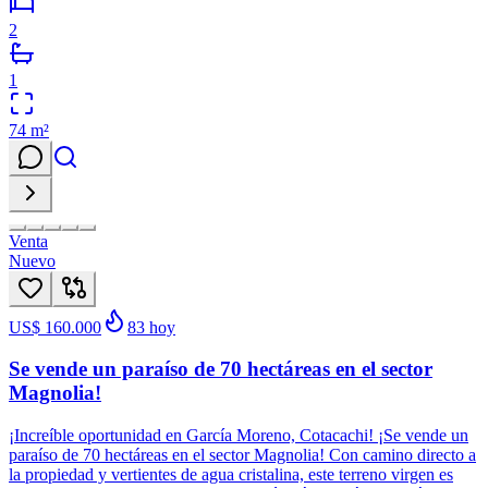
2
1
74
m²
Venta
Nuevo
US$ 160.000
83
hoy
Se vende un paraíso de 70 hectáreas en el sector
Magnolia!
¡Increíble oportunidad en García Moreno, Cotacachi! ¡Se vende un
paraíso de 70 hectáreas en el sector Magnolia! Con camino directo a
la propiedad y vertientes de agua cristalina, este terreno virgen es