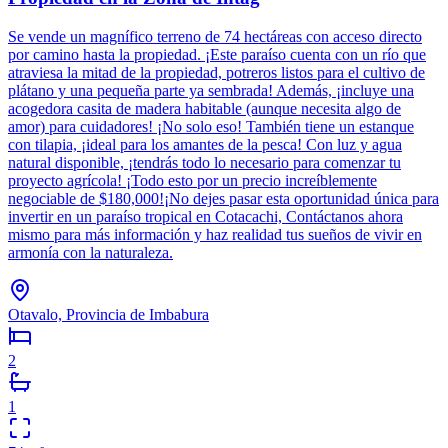
Se vende un magnífico terreno de 74 hectáreas con acceso directo
por camino hasta la propiedad. ¡Este paraíso cuenta con un río que
atraviesa la mitad de la propiedad, potreros listos para el cultivo de
plátano y una pequeña parte ya sembrada! Además, ¡incluye una
acogedora casita de madera habitable (aunque necesita algo de
amor) para cuidadores! ¡No solo eso! También tiene un estanque
con tilapia, ¡ideal para los amantes de la pesca! Con luz y agua
natural disponible, ¡tendrás todo lo necesario para comenzar tu
proyecto agrícola! ¡Todo esto por un precio increíblemente
negociable de $180,000!¡No dejes pasar esta oportunidad única para
invertir en un paraíso tropical en Cotacachi, Contáctanos ahora
mismo para más información y haz realidad tus sueños de vivir en
armonía con la naturaleza.
Otavalo, Provincia de Imbabura
2
1