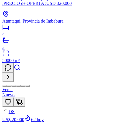
.PRECIO de OFERTA :USD 320.000
Atuntaqui, Provincia de Imbabura
4
3
50000
m²
Venta
Nuevo
DS
47
US$ 20.000
62
hoy