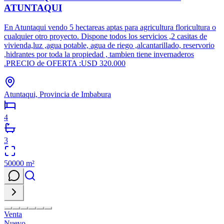
ATUNTAQUI
En Atuntaqui vendo 5 hectareas aptas para agricultura floricultura o
cualquier otro proyecto. Dispone todos los servicios ,2 casitas de
vivienda,luz ,agua potable, agua de riego ,alcantarillado, reservorio
,hidrantes por toda la propiedad , tambien tiene invernaderos
.PRECIO de OFERTA :USD 320.000
Atuntaqui, Provincia de Imbabura
4
3
50000
m²
Venta
Nuevo