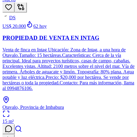
DS
47
US$ 20.000
62
hoy
PROPIEDAD DE VENTA EN INTAG
Venta de finca en Intag Ubicación: Zona de Intag, a una hora de
Otavalo.Tamaño: 15 hectáreas.Características: Cerca de la vía
principal. Ideal para proyectos turísticos, casas de campo, cabañas.
Excelentes vistas. Altitud: 2100 metros sobre el nivel del mar. Vía de
primera. Árboles de aguacate y limón. Topografía: 80% plana. Agua
potable y luz eléctrica.Precio: $20,000 por hectárea. Se vende por
hectáreas o toda la propiedad.Contacto: Para más información, llama
al 0994876106.
Otavalo, Provincia de Imbabura
15
m²