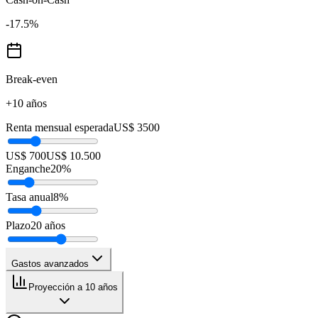
-17.5
%
Break-even
+10 años
Renta mensual esperada
US$ 3500
US$ 700
US$ 10.500
Enganche
20
%
Tasa anual
8
%
Plazo
20
años
Gastos avanzados
Proyección a 10 años