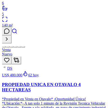
6
5
140
m²
Venta
Nuevo
DS
48
US$ 480.000
62
hoy
PROPIEDAD UNICA EN OTAVALO 4
HECTAREAS
*Propiedad en Venta en Otavalo* ¡Oportunidad Única!
*Ubicación:*- A tan solo 1 minuto de la Revisión Tecnica Vehicular
de Otavalo.- Frente a vía asfaltada, en zona de crecimiento industrial