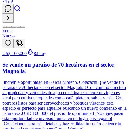
74
m²
Venta
Nuevo
US$ 160.000
83
hoy
Se vende un paraíso de 70 hectáreas en el sector
Magnolia!
¡Increíble oportunidad en García Moreno, Cotacachi! ¡Se vende un
paraíso de 70 hectáreas en el sector Magnolia! Con camino directo a
la propiedad y vertientes de agua cristalina, este terreno virgen es
ideal para cultivos tropicales como café, plátano, sábila y más. Con
potreros listos para ser aprovechados y bosques vírgenes, este
espacio es perfecto para aquellos buscando un nuevo comienzo en la
naturaleza.USD 160.000, el precio de oportunidad ¡No dejes pasar
esta oportunidad de inversión única en un lugar privilegiado!
¡Contáctanos para más detalles y haz realidad tu sueño de tener tu
propio pedazo de paraíso en García Moreno!