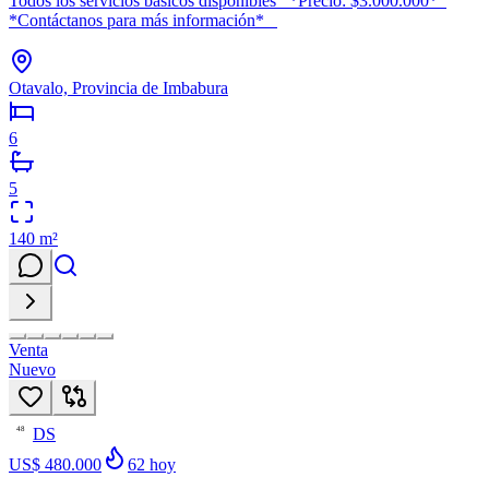
Todos los servicios básicos disponibles *Precio: $3.000.000*
*Contáctanos para más información*
Otavalo, Provincia de Imbabura
6
5
140
m²
Venta
Nuevo
DS
48
US$ 480.000
62
hoy