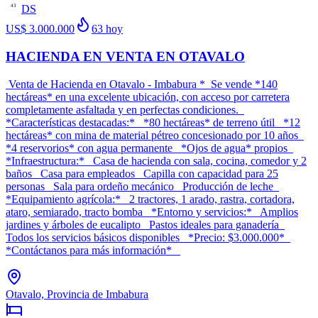
DS
43
US$ 3.000.000
63
hoy
HACIENDA EN VENTA EN OTAVALO
Venta de Hacienda en Otavalo - Imbabura * Se vende *140
hectáreas* en una excelente ubicación, con acceso por carretera
completamente asfaltada y en perfectas condiciones.
*Características destacadas:* *80 hectáreas* de terreno útil *12
hectáreas* con mina de material pétreo concesionado por 10 años
*4 reservorios* con agua permanente *Ojos de agua* propios
*Infraestructura:* Casa de hacienda con sala, cocina, comedor y 2
baños Casa para empleados Capilla con capacidad para 25
personas Sala para ordeño mecánico Producción de leche
*Equipamiento agrícola:* 2 tractores, 1 arado, rastra, cortadora,
ataro, semiarado, tracto bomba *Entorno y servicios:* Amplios
jardines y árboles de eucalipto Pastos ideales para ganadería
Todos los servicios básicos disponibles *Precio: $3.000.000*
*Contáctanos para más información*
Otavalo, Provincia de Imbabura