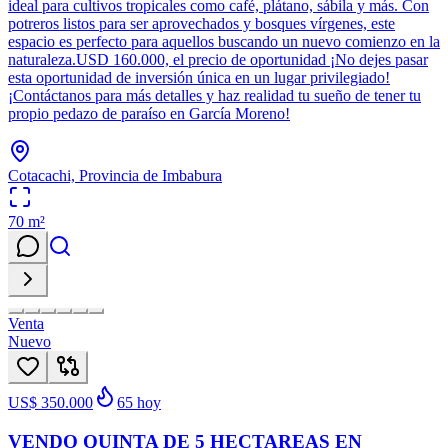
ideal para cultivos tropicales como café, plátano, sábila y más. Con
potreros listos para ser aprovechados y bosques vírgenes, este
espacio es perfecto para aquellos buscando un nuevo comienzo en la
naturaleza.USD 160.000, el precio de oportunidad ¡No dejes pasar
esta oportunidad de inversión única en un lugar privilegiado!
¡Contáctanos para más detalles y haz realidad tu sueño de tener tu
propio pedazo de paraíso en García Moreno!
Cotacachi, Provincia de Imbabura
70
m²
Venta
Nuevo
US$ 350.000
65
hoy
VENDO QUINTA DE 5 HECTAREAS EN