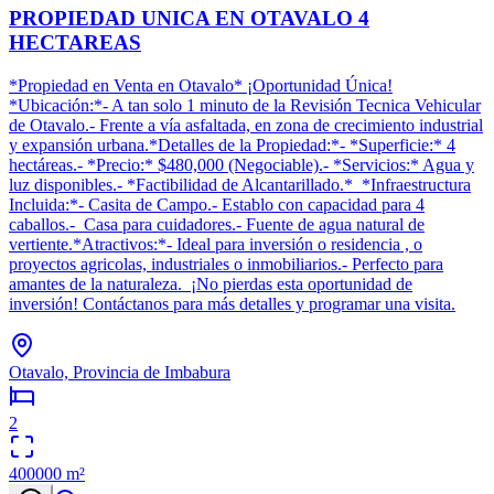
PROPIEDAD UNICA EN OTAVALO 4
HECTAREAS
*Propiedad en Venta en Otavalo* ¡Oportunidad Única!
*Ubicación:*- A tan solo 1 minuto de la Revisión Tecnica Vehicular
de Otavalo.- Frente a vía asfaltada, en zona de crecimiento industrial
y expansión urbana.*Detalles de la Propiedad:*- *Superficie:* 4
hectáreas.- *Precio:* $480,000 (Negociable).- *Servicios:* Agua y
luz disponibles.- *Factibilidad de Alcantarillado.* *Infraestructura
Incluida:*- Casita de Campo.- Establo con capacidad para 4
caballos.- ‍ Casa para cuidadores.- Fuente de agua natural de
vertiente.*Atractivos:*- Ideal para inversión o residencia , o
proyectos agricolas, industriales o inmobiliarios.- Perfecto para
amantes de la naturaleza. ¡No pierdas esta oportunidad de
inversión! Contáctanos para más detalles y programar una visita.
Otavalo, Provincia de Imbabura
2
400000
m²