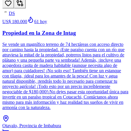
DS
49
US$ 180.000
61
hoy
Propiedad en la Zona de Intag
Se vende un magnífico terreno de 74 hectáreas con acceso directo
por camino hasta la propiedad. ¡Este paraíso cuenta con un río que
atraviesa la mitad de la propiedad, potreros listos para el cultivo de
plátano y una pequeña parte ya sembrada! Además, ¡incluye una
acogedora casita de madera habitable (aunque necesita algo de
amor) para cuidadores! ¡No solo eso! También tiene un estanque
con tilapia, ¡ideal para los amantes de la pesca! Con luz y agua
natural disponible, ¡tendrás todo lo necesario para comenzar tu
proyecto agrícola! ¡Todo esto por un precio increíblemente
negociable de $180,000!¡No dejes pasar esta oportunidad única para
invertir en un paraíso tropical en Cotacachi, Contáctanos ahora
mismo para más información y haz realidad tus sueños de vivir en
armonía con la naturaleza.
Otavalo, Provincia de Imbabura