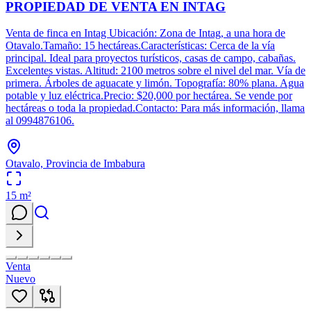
PROPIEDAD DE VENTA EN INTAG
Venta de finca en Intag Ubicación: Zona de Intag, a una hora de
Otavalo.Tamaño: 15 hectáreas.Características: Cerca de la vía
principal. Ideal para proyectos turísticos, casas de campo, cabañas.
Excelentes vistas. Altitud: 2100 metros sobre el nivel del mar. Vía de
primera. Árboles de aguacate y limón. Topografía: 80% plana. Agua
potable y luz eléctrica.Precio: $20,000 por hectárea. Se vende por
hectáreas o toda la propiedad.Contacto: Para más información, llama
al 0994876106.
Otavalo, Provincia de Imbabura
15
m²
Venta
Nuevo