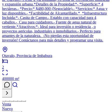
y expansión urbana.*Detalles de la Propiedad:*- *Superficie:* 4
hectáreas.- *Precio:* $480,000 (Negociable).- *Servicios:* Agua y
luz disponibles.- *Factibilidad de Alcantarillado.* *Infraestructura
Incluida:*- Casita de Campo.- Establo con capacidad para 4
caballos.- ‍ Casa para cuidadores.- Fuente de agua natural de
vertiente.*Atractivos:*- Ideal para inversión o residencia , o
proyectos agricolas, industriales o inmobiliarios.- Perfecto para
amantes de la naturaleza. ¡No pierdas esta oportunidad de
inversión! Contáctanos para más detalles y programar una visita.
Otavalo, Provincia de Imbabura
2
400000
m²
Venta
Nuevo