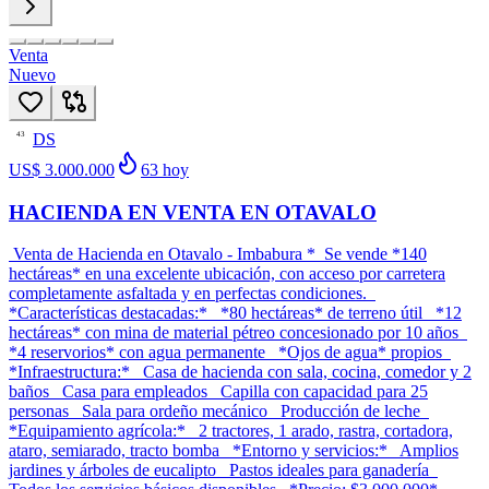
Venta
Nuevo
DS
43
US$ 3.000.000
63
hoy
HACIENDA EN VENTA EN OTAVALO
Venta de Hacienda en Otavalo - Imbabura * Se vende *140
hectáreas* en una excelente ubicación, con acceso por carretera
completamente asfaltada y en perfectas condiciones.
*Características destacadas:* *80 hectáreas* de terreno útil *12
hectáreas* con mina de material pétreo concesionado por 10 años
*4 reservorios* con agua permanente *Ojos de agua* propios
*Infraestructura:* Casa de hacienda con sala, cocina, comedor y 2
baños Casa para empleados Capilla con capacidad para 25
personas Sala para ordeño mecánico Producción de leche
*Equipamiento agrícola:* 2 tractores, 1 arado, rastra, cortadora,
ataro, semiarado, tracto bomba *Entorno y servicios:* Amplios
jardines y árboles de eucalipto Pastos ideales para ganadería