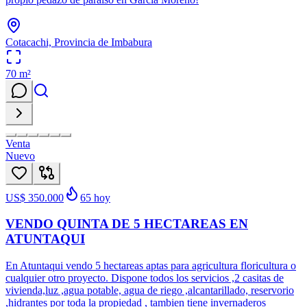
Cotacachi, Provincia de Imbabura
70
m²
Venta
Nuevo
US$ 350.000
65
hoy
VENDO QUINTA DE 5 HECTAREAS EN
ATUNTAQUI
En Atuntaqui vendo 5 hectareas aptas para agricultura floricultura o
cualquier otro proyecto. Dispone todos los servicios ,2 casitas de
vivienda,luz ,agua potable, agua de riego ,alcantarillado, reservorio
,hidrantes por toda la propiedad , tambien tiene invernaderos