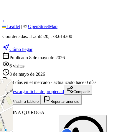
+
−
Leaflet
|
©
OpenStreetMap
Coordenadas:
-1.256520
,
-78.614300
Cómo llegar
Publicado 8 de mayo de 2026
6
visitas
8 de mayo de 2026
93
días en el mercado
· actualizado hace 0 días
Descargar ficha de propiedad
Compartir
Añadir a tablero
Reportar anuncio
K
KARINA QUIROGA