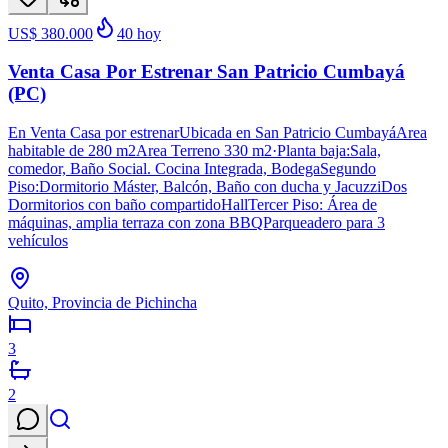
US$ 380.000
40
hoy
Venta Casa Por Estrenar San Patricio Cumbayá
(PC)
En Venta Casa por estrenarUbicada en San Patricio CumbayáArea
habitable de 280 m2Area Terreno 330 m2·Planta baja:Sala,
comedor, Baño Social. Cocina Integrada, BodegaSegundo
Piso:Dormitorio Máster, Balcón, Baño con ducha y JacuzziDos
Dormitorios con baño compartidoHallTercer Piso: Área de
máquinas, amplia terraza con zona BBQParqueadero para 3
vehículos
Quito, Provincia de Pichincha
3
2