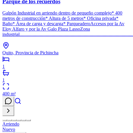
Parque de los recuerdos
Galpón Industrial en arriendo dentro de pequeño complejo* 400
metros de construcción* Altura de 5 metros* Oficina privada*
Baño* Área de carga y descarga* ParqueaderoAccesos por la Av
Eloy Alfaro y por la Av Galo Plaza LassoZona
industrial...............................................................................................
Quito, Provincia de Pichincha
1
1
400
m²
Arriendo
Nuevo