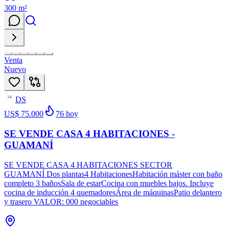
300
m²
Venta
Nuevo
DS
54
US$ 75.000
76
hoy
SE VENDE CASA 4 HABITACIONES -
GUAMANÍ
SE VENDE CASA 4 HABITACIONES SECTOR
GUAMANÍ Dos plantas4 HabitacionesHabitación máster con baño
completo 3 bañosSala de estarCocina con muebles bajos. Incluye
cocina de inducción 4 quemadoresÁrea de máquinasPatio delantero
y trasero VALOR: 000 negociables