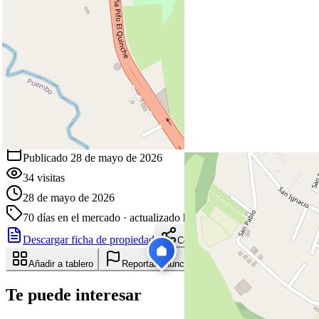
+
−
Leaflet
|
©
OpenStreetMap
Coordenadas:
-0.189963
,
-78.338768
Cómo llegar
Publicado 28 de mayo de 2026
34
visitas
28 de mayo de 2026
70
días en el mercado
· actualizado hace 0 días
Descargar ficha de propiedad
Compartir
Añadir a tablero
Reportar anuncio
Te puede interesar