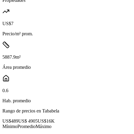
Propiedades
US$7
Precio/m² prom.
5887.9
m²
Área promedio
0.6
Hab. promedio
Rango de precios en
Tababela
US$489
US$ 4905
US$16K
Mínimo
Promedio
Máximo