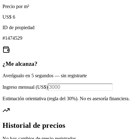
Precio por m²
US$ 6
ID de propiedad
#
1474529
¿Me alcanza?
Averígualo en 5 segundos — sin registrarte
Ingreso mensual (
US$
)
Estimación orientativa (regla del 30%
). No es asesoría financiera.
Historial de precios
No hay cambios de precio registrados