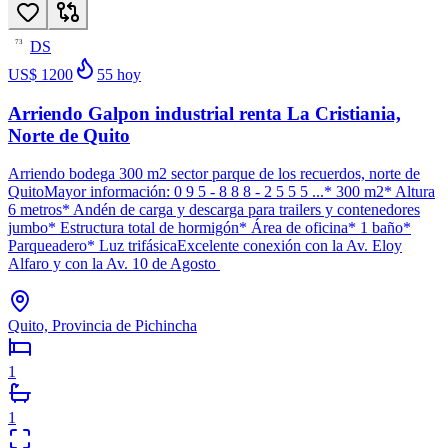
DS
73
US$ 1200
55
hoy
Arriendo Galpon industrial renta La Cristiania,
Norte de Quito
Arriendo bodega 300 m2 sector parque de los recuerdos, norte de
QuitoMayor información: 0 9 5 - 8 8 8 - 2 5 5 5 ...* 300 m2* Altura
6 metros* Andén de carga y descarga para trailers y contenedores
jumbo* Estructura total de hormigón* Área de oficina* 1 baño*
Parqueadero* Luz trifásicaExcelente conexión con la Av. Eloy
Alfaro y con la Av. 10 de Agosto
Quito, Provincia de Pichincha
1
1