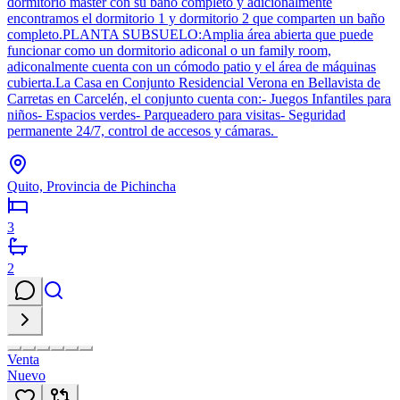
dormitorio master con su baño completo y adicionalmente
encontramos el dormitorio 1 y dormitorio 2 que comparten un baño
completo.PLANTA SUBSUELO:Amplia área abierta que puede
funcionar como un dormitorio adiconal o un family room,
adiconalmente cuenta con un cómodo patio y el área de máquinas
cubierta.La Casa en Conjunto Residencial Verona en Bellavista de
Carretas en Carcelén, el conjunto cuenta con:- Juegos Infantiles para
niños- Espacios verdes- Parqueadero para visitas- Seguridad
permanente 24/7, control de accesos y cámaras.
Quito, Provincia de Pichincha
3
2
Venta
Nuevo