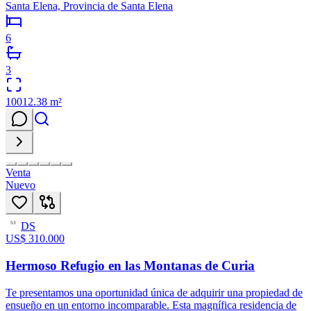
Santa Elena, Provincia de Santa Elena
6
3
10012.38
m²
Venta
Nuevo
DS
53
US$ 310.000
Hermoso Refugio en las Montanas de Curia
Te presentamos una oportunidad única de adquirir una propiedad de
ensueño en un entorno incomparable. Esta magnífica residencia de