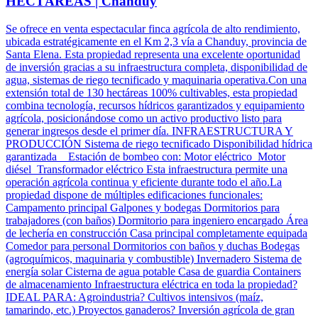
HECTÁREAS | Chanduy
Se ofrece en venta espectacular finca agrícola de alto rendimiento,
ubicada estratégicamente en el Km 2,3 vía a Chanduy, provincia de
Santa Elena. Esta propiedad representa una excelente oportunidad
de inversión gracias a su infraestructura completa, disponibilidad de
agua, sistemas de riego tecnificado y maquinaria operativa.Con una
extensión total de 130 hectáreas 100% cultivables, esta propiedad
combina tecnología, recursos hídricos garantizados y equipamiento
agrícola, posicionándose como un activo productivo listo para
generar ingresos desde el primer día. INFRAESTRUCTURA Y
PRODUCCIÓN Sistema de riego tecnificado Disponibilidad hídrica
garantizada Estación de bombeo con: Motor eléctrico Motor
diésel Transformador eléctrico Esta infraestructura permite una
operación agrícola continua y eficiente durante todo el año.La
propiedad dispone de múltiples edificaciones funcionales:
Campamento principal Galpones y bodegas Dormitorios para
trabajadores (con baños) Dormitorio para ingeniero encargado Área
de lechería en construcción Casa principal completamente equipada
Comedor para personal Dormitorios con baños y duchas Bodegas
(agroquímicos, maquinaria y combustible) Invernadero Sistema de
energía solar Cisterna de agua potable Casa de guardia Containers
de almacenamiento Infraestructura eléctrica en toda la propiedad?
IDEAL PARA: Agroindustria? Cultivos intensivos (maíz,
tamarindo, etc.) Proyectos ganaderos? Inversión agrícola de gran