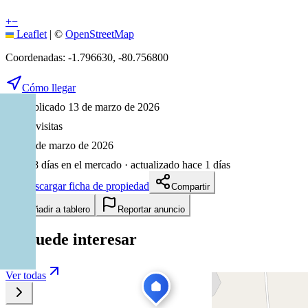
+
−
Leaflet
|
©
OpenStreetMap
Coordenadas:
-1.796630
,
-80.756800
Cómo llegar
Publicado 13 de marzo de 2026
47
visitas
13 de marzo de 2026
148
días en el mercado
· actualizado hace 1 días
Descargar ficha de propiedad
Compartir
Añadir a tablero
Reportar anuncio
Te puede interesar
Ver todas