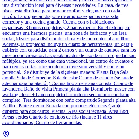
una distribución ideal para diversas necesidades. La casa, de tres
pisos, está diseñada para brindar confort y elegancia en cada
rincón. La propiedad dispone de amplios espacios para sala,
comedor y una cocina grande. Cuenta con 6 habitaciones
espaciosas, 3 baños completos y 2 baños medio. En el exterior, se
encuentra una hermosa piscina, una zona de barbacoa y un área
social, ideales para disfrutar del clima y de momentos al aire libre.
Además, la propiedad incluye un cuarto de herramientas, un garaje
cubierto con capacidad para 2 carros y un cuarto de equipos para los
aires acondicionados.Las posibilidades de uso de esta propiedad son
múltiples, ya sea como una casa vacacional, un centro de eventos o
para rentas cortas, ofreciendo una inversión versátil y con gran
potencial. Se distribuye de la siguiente manera: Planta Baja Sala
amplia Sala de Comedor Sala de estar Cuarto de estudio (se puede
adecuar para habitación) Cocina tipo americana con isla Cuarto de
lavandería Baño de visita Primera planta alta Dormitorio master con
walking closet + baño completo Dormitorio secundario con baño
completo Tres dormitorios con baño compartidoSegunda planta alta
Altillo Parte exterior Entrada con portones eléctricos Garaje
cubierto para dos carros Piscina Área social techada Área Bbq
Áreas verdes Cuarto de equipos de frío (incluye 11 aires
acondicionados) Cuarto de herramientas