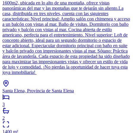
1600m2, ubicada en lo alto de una montaña, ofrece vistas
panorámicas del mar y las montañas que te dejarán sin aliento.La
casa, distribuida en tres niveles, cuenta con las siguientes
características: Nivel principal: Amplio salón con chimenea y acceso
a un balcón con vistas al mar. Baño de visitas. Dormitorio con baño
privado y balcón con vistas al mar. Cocina abierta de estilo
americano, perfecta para el entretenimiento. Nivel superior: Loft de
concepto abierto, ideal para un segundo dormitorio o espacio de
estar adicional. Espectacular dormitorio principal con baño en suite
y balcón privado con impresionantes vistas al mar. Sótano: Práctica
área de lavandería. Cada espacio de esta propiedad ha sido diseñado
para maximizar las impresionantes vistas y ofrecer un estilo de vida
de lujo y comodidad. ¡No pierdas la oportunidad de hacer tuya esta
joya inmobiliaria!
Santa Elena, Provincia de Santa Elena
3
2
1400
m²