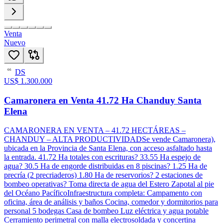
Venta
Nuevo
DS
66
US$ 1.300.000
Camaronera en Venta 41.72 Ha Chanduy Santa
Elena
CAMARONERA EN VENTA – 41.72 HECTÁREAS –
CHANDUY – ALTA PRODUCTIVIDADSe vende Camaronera),
ubicada en la Provincia de Santa Elena, con acceso asfaltado hasta
la entrada. 41.72 Ha totales con escrituras? 33.55 Ha espejo de
agua? 30.5 Ha de engorde distribuidas en 8 piscinas? 1.25 Ha de
precría (2 precriaderos) 1.80 Ha de reservorios? 2 estaciones de
bombeo operativas? Toma directa de agua del Estero Zapotal al pie
del Océano PacíficoInfraestructura completa: Campamento con
oficina, área de análisis y baños Cocina, comedor y dormitorios para
personal 5 bodegas Casa de bombeo Luz eléctrica y agua potable
Cerramiento perimetral con malla electrosoldada y concertina