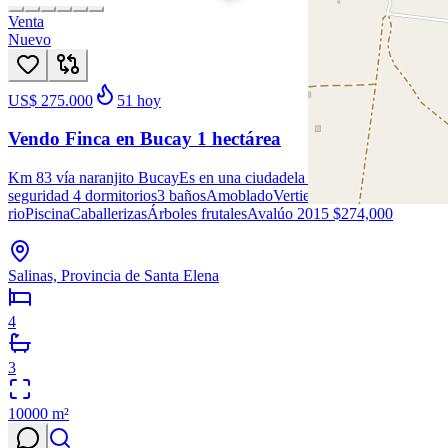
Venta
Nuevo
US$ 275.000
51
hoy
Vendo Finca en Bucay 1 hectárea
Km 83 vía naranjito BucayEs en una ciudadela de fincas con
seguridad 4 dormitorios3 bañosAmobladoVertiente de
rioPiscinaCaballerizasÁrboles frutalesAvalúo 2015 $274,000
Salinas, Provincia de Santa Elena
4
3
10000
m²