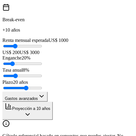
Break-even
+10 años
Renta mensual esperada
US$ 1000
US$ 200
US$ 3000
Enganche
20
%
Tasa anual
8
%
Plazo
20
años
Gastos avanzados
Proyección a 10 años
Cálculo referencial basado en supuestos que puedes ajustar. No