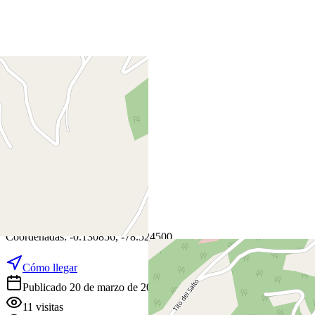
+
−
Leaflet
|
©
OpenStreetMap
Coordenadas:
-0.130856
,
-78.524500
Cómo llegar
Publicado 20 de marzo de 2026
11
visitas