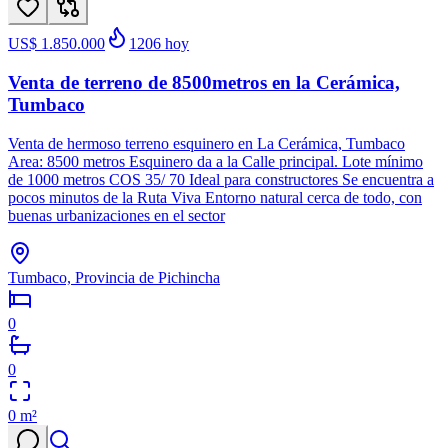
US$ 1.850.000
1206
hoy
Venta de terreno de 8500metros en la Cerámica,
Tumbaco
Venta de hermoso terreno esquinero en La Cerámica, Tumbaco
Area: 8500 metros Esquinero da a la Calle principal. Lote mínimo
de 1000 metros COS 35/ 70 Ideal para constructores Se encuentra a
pocos minutos de la Ruta Viva Entorno natural cerca de todo, con
buenas urbanizaciones en el sector
Tumbaco, Provincia de Pichincha
0
0
0
m²