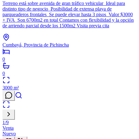
Terreno está sobre avenida de gran tráfico vehicular Ideal para
distinto tipo de negocio Posibilidad de extensa playa de
parqueaderos frontales Se puede elevar hasta 3 pisos Valor $3000
+ IVA Son 6700m2 en total Contamos con flexibilidad y la opción
de arriendo parcial desde los 1500m2 Visita previa cita
Cumbayá, Provincia de Pichincha
0
0
3000
m²
1
/
9
Venta
Nuevo