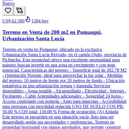
Nuevo
US$ 62.500
1284
hoy
Terreno en Venta de 200 m2 en Pomasqui,
Urbanización Santa Lucía
Terreno en venta en Pomasqui, ubicado en la exclusiva
Urbanización Santa Lucía Rervado, en el cantón Quito, provincia de
Pichincha. Esta propiedad ofrece una excelente oportunidad para
quienes buscan invertir en una zona en crecimiento y con gran
potencial. Características del terreno: - Superficie total de 202.78 M2
- Orientación Noreste, ideal para aprovechar la luz solar - Medidas
del terreno: 10 metros de frente por 20 metros de fondo - Ubicación
estratégica en una urbanización segura y tranquila Servicios
disponibles: - Agua potable - Alcantarillado - Electricidad - Internet -
Pavimento - Cable Amenidades adicionales: - Seguridad 24 horas -
Acceso controlado con portería - Apto para mascotas - Accesibilidad
para personas con movilidad reducida USO DE SUELO COS PB:
50.00 % COS total: 150.00 % Forma de ocupación: (A) Aislada
Este terreno se encuentra en una situación vacía, listo para ser
desarrollado según sus necesidades y preferencias. Terreno en
propiedad horizontal con planos aprobados, que permite construir