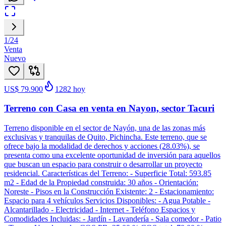
1
/
24
Venta
Nuevo
US$ 79.900
1282
hoy
Terreno con Casa en venta en Nayon, sector Tacuri
Terreno disponible en el sector de Nayón, una de las zonas más
exclusivas y tranquilas de Quito, Pichincha. Este terreno, que se
ofrece bajo la modalidad de derechos y acciones (28.03%), se
presenta como una excelente oportunidad de inversión para aquellos
que buscan un espacio para construir o desarrollar un proyecto
residencial. Características del Terreno: - Superficie Total: 593.85
m2 - Edad de la Propiedad construida: 30 años - Orientación:
Noreste - Pisos en la Construcción Existente: 2 - Estacionamiento:
Espacio para 4 vehículos Servicios Disponibles: - Agua Potable -
Alcantarillado - Electricidad - Internet - Teléfono Espacios y
Comodidades Incluidas: - Jardín - Lavandería - Sala comedor - Patio