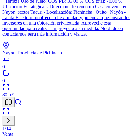
- Terraza Uso de suelo: COS PB: 35.00 % COS total: 70.00 %
Ubicación Estratégica: - Dirección: Terreno con Casa en venta en
Nayón, sector Tacuri - Localización: Pichincha | Quito | Nayón -
Tanda Este terreno ofrece la flexibilidad y potencial que buscan los
inversores en una ubicación privilegiada. Aproveche esta
oportunidad para realizar un proyecto a su medida. No dude en
contactarnos para más información y visitas.
Nayón, Provincia de Pichincha
0
0
80
m²
1
/
14
Venta