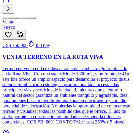
Venta
Nuevo
US$ 750.000
458
hoy
VENTA TERRENO EN LA RUTA VIVA
Terreno en venta en la exclusiva zona de Tumbaco, Quito, ubicado
en la Ruta Viva. Con una superficie de 1800 m2, y un frente de 41m
este lote ofrece un amplio espacio para desarrollar el proyecto de tus
sueños. Su ubicación estratégica proporciona fácil acceso a las
principales vías y servicios de la ciudad, mientras que el entorno
natural del sector garantiza un ambiente tranquilo y agradable. Ideal
para quienes buscan invertir en una zona en crecimiento y con alto
potencial de valorización. No pierdas la oportunidad de conocer este
terreno y visualizar todas las posibilidades que te ofrece. El uso de
suelo permite la construcción de unidades de vivienda o locales
comerciales. COS PB: 50% COS TOTAL: hasta 250% ( 5 pisos)