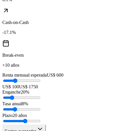
Cash-on-Cash
-17.1
%
Break-even
+10 años
Renta mensual esperada
US$ 600
US$ 100
US$ 1750
Enganche
20
%
Tasa anual
8
%
Plazo
20
años