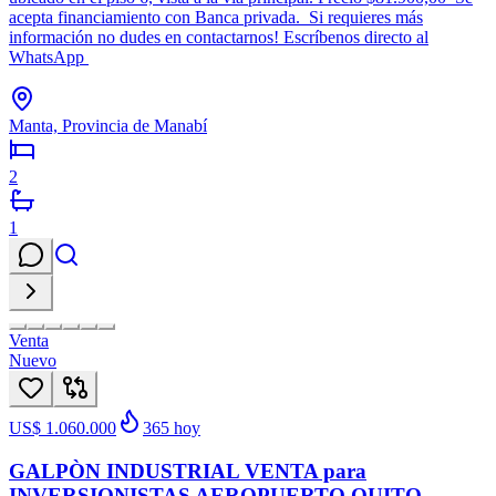
acepta financiamiento con Banca privada. Si requieres más
información no dudes en contactarnos! Escríbenos directo al
WhatsApp
Manta, Provincia de Manabí
2
1
Venta
Nuevo
US$ 1.060.000
365
hoy
GALPÒN INDUSTRIAL VENTA para
INVERSIONISTAS AEROPUERTO QUITO