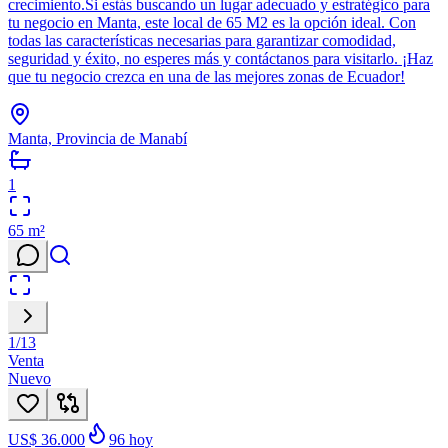
crecimiento.Si estás buscando un lugar adecuado y estratégico para
tu negocio en Manta, este local de 65 M2 es la opción ideal. Con
todas las características necesarias para garantizar comodidad,
seguridad y éxito, no esperes más y contáctanos para visitarlo. ¡Haz
que tu negocio crezca en una de las mejores zonas de Ecuador!
Manta, Provincia de Manabí
1
65
m²
1
/
13
Venta
Nuevo
US$ 36.000
96
hoy