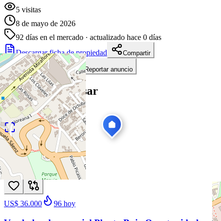
5
visitas
8 de mayo de 2026
92
días en el mercado
· actualizado hace 0 días
Descargar ficha de propiedad
Compartir
Añadir a tablero
Reportar anuncio
Te puede interesar
Ver todas
1
/
13
Venta
Nuevo
US$ 36.000
96
hoy