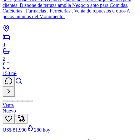
clientes Dispone de terraza amplia Negocio apto para Comidas,
Cafeterías , Farmacias , Ferreterías , Venta de repuestos u otros A
pocos minutos del Monumento.
0
2
150
m²
Venta
Nuevo
US$ 81.900
280
hoy