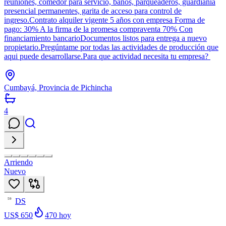
reuniones, comedor para servicio, baños, parqueaderos, guardianía
presencial permanentes, garita de acceso para control de
ingreso.Contrato alquiler vigente 5 años con empresa Forma de
pago: 30% A la firma de la promesa compraventa 70% Con
financiamiento bancarioDocumentos listos para entrega a nuevo
propietario.Pregúntame por todas las actividades de producción que
aqui puede desarrollarse.Para que actividad necesita tu empresa?
Cumbayá, Provincia de Pichincha
4
Arriendo
Nuevo
DS
59
US$ 650
470
hoy