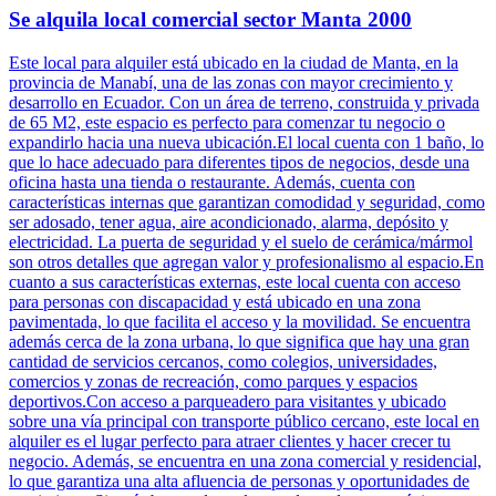
Se alquila local comercial sector Manta 2000
Este local para alquiler está ubicado en la ciudad de Manta, en la
provincia de Manabí, una de las zonas con mayor crecimiento y
desarrollo en Ecuador. Con un área de terreno, construida y privada
de 65 M2, este espacio es perfecto para comenzar tu negocio o
expandirlo hacia una nueva ubicación.El local cuenta con 1 baño, lo
que lo hace adecuado para diferentes tipos de negocios, desde una
oficina hasta una tienda o restaurante. Además, cuenta con
características internas que garantizan comodidad y seguridad, como
ser adosado, tener agua, aire acondicionado, alarma, depósito y
electricidad. La puerta de seguridad y el suelo de cerámica/mármol
son otros detalles que agregan valor y profesionalismo al espacio.En
cuanto a sus características externas, este local cuenta con acceso
para personas con discapacidad y está ubicado en una zona
pavimentada, lo que facilita el acceso y la movilidad. Se encuentra
además cerca de la zona urbana, lo que significa que hay una gran
cantidad de servicios cercanos, como colegios, universidades,
comercios y zonas de recreación, como parques y espacios
deportivos.Con acceso a parqueadero para visitantes y ubicado
sobre una vía principal con transporte público cercano, este local en
alquiler es el lugar perfecto para atraer clientes y hacer crecer tu
negocio. Además, se encuentra en una zona comercial y residencial,
lo que garantiza una alta afluencia de personas y oportunidades de