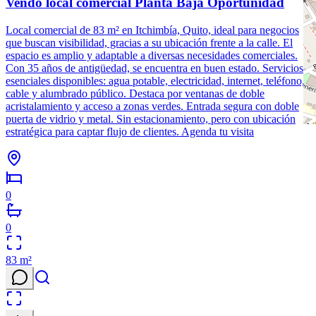
Vendo local comercial Planta Baja Oportunidad
Local comercial de 83 m² en Itchimbía, Quito, ideal para negocios
que buscan visibilidad, gracias a su ubicación frente a la calle. El
espacio es amplio y adaptable a diversas necesidades comerciales.
Con 35 años de antigüedad, se encuentra en buen estado. Servicios
esenciales disponibles: agua potable, electricidad, internet, teléfono,
cable y alumbrado público. Destaca por ventanas de doble
acristalamiento y acceso a zonas verdes. Entrada segura con doble
puerta de vidrio y metal. Sin estacionamiento, pero con ubicación
estratégica para captar flujo de clientes. Agenda tu visita
0
0
83
m²