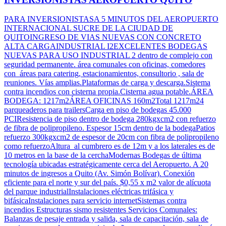
PARA INVERSIONISTASA 5 MINUTOS DEL AEROPUERTO
INTERNACIONAL SUCRE DE LA CIUDAD DE
QUITOINGRESO DE VIAS NUEVAS CON CONCRETO
ALTA CARGAINDUSTRIAL I2EXCELENTES BODEGAS
NUEVAS PARA USO INDUSTRIAL 2 dentro de complejo con
seguridad permanente. área comunales con oficinas, comedores
con áreas para catering, estacionamientos, consultorio , sala de
reuniones. Vías amplias.Plataformas de carga y descarga.Sistema
contra incendios con cisterna propia.Cisterna agua potable.ÁREA
BODEGA: 1217m2ÁREA OFICINAS 160m2Total 1217m24
parqueaderos para trailersCarga en piso de bodegas 45.000
PCIResistencia de piso dentro de bodega 280kgxcm2 con refuerzo
de fibra de polipropileno. Espesor 15cm dentro de la bodegaPatios
refuerzo 300kgxcm2 de espesor de 20cm con fibra de polipropileno
como refuerzoAltura al cumbrero es de 12m y a los laterales es de
10 metros en la base de la cerchaModernas Bodegas de última
tecnología ubicadas estratégicamente cerca del Aeropuerto. A 20
minutos de ingresos a Quito (Av. Simón Bolívar). Conexión
eficiente para el norte y sur del país. $0,55 x m2 valor de alícuota
del parque industrialInstalaciones eléctricas trifásica y
bifásicaInstalaciones para servicio internetSistemas contra
incendios Estructuras sismo resistentes Servicios Comunales:
Balanzas de pesaje entrada y salida, sala de capacitación, sala de