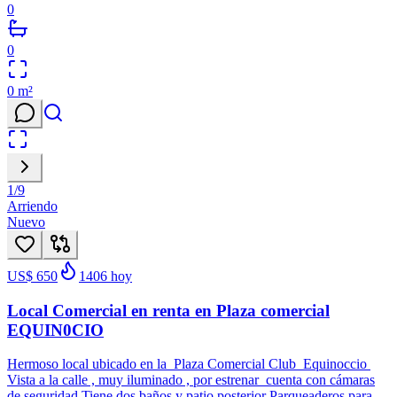
0
0
0
m²
1
/
9
Arriendo
Nuevo
US$ 650
1406
hoy
Local Comercial en renta en Plaza comercial
EQUIN0CIO
Hermoso local ubicado en la Plaza Comercial Club Equinoccio
Vista a la calle , muy iluminado , por estrenar cuenta con cámaras
de seguridad Tiene dos baños y patio posterior Parqueaderos para