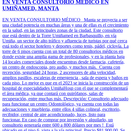
EN VENTA CONSULTORIO MÉDICO EN
UMIÑAMED, MANTA
EN VENTA CONSULTORIO MÉDICO Manta se proyecta a ser
una ciudad potencia en muchas áreas y una de ellas es el crecimiento
en la salud, en las principales zonas de la ciudad. Este consultorio
que está dentro de la Torre Umiñamed en Barbasquillo, en vía
Umiña, un sector de alto tráfico y afluencia de turistas por qué cerca
está todo el sector hotelero y deportes como tenis, pádel, ciclovía. La
torre de 6 pisos cuenta con un total de 80 consultorios médicos en
donde existe una amplia gama de profesionales, y en la planta baja
14 locales comerciales donde encuentras desde farmacia, cafetería,
un centro de endoscopia, pro audio, y muchos más. Cuenta con
recepción, seguridad 24 horas, 2 ascensores de alta velocidad,
amplios pasillos, escaleras de emergencia , sala de espera y baños en
cada piso. Lo mejor es que en el 2023 se inicia la construcción de un
hospital de especialidades UmiñaHosp con el que se complementará
el área médica, ya que contará con quirófanos, salas de
recuperación, entre muchas más. Descripción: Consultorio adecuado
para funcionar un centro Odontológico, ya cuenta con todas las
adecuaciones y muebleria, entre ellos 4 sillas colineal, escritorio,
recibidor, central de aire acondicionado, luces, listo para
funcionar. En caso de comprar por inversión y alquilarlo, un
consultorio generaría entre 600 a 800 dólares por mes ! Está
ubicado en el piso 6, vista a la vía principal. Precio $81.900,00 Se