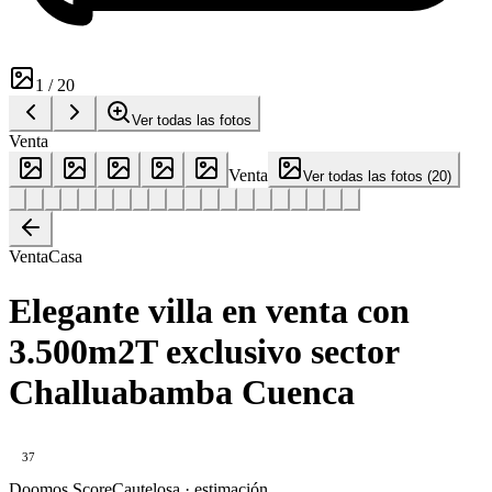
1
/
20
Ver todas las fotos
Venta
Venta
Ver todas las fotos
(
20
)
Venta
Casa
Elegante villa en venta con
3.500m2T exclusivo sector
Challuabamba Cuenca
37
Doomos Score
Cautelosa · estimación