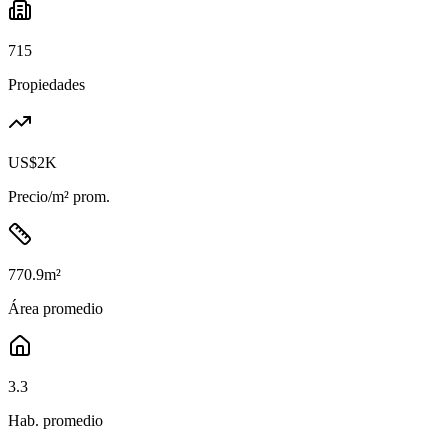
715
Propiedades
US$2K
Precio/m² prom.
770.9
m²
Área promedio
3.3
Hab. promedio