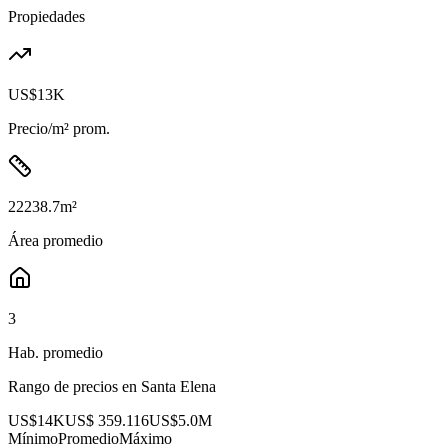
Propiedades
US$13K
Precio/m² prom.
22238.7
m²
Área promedio
3
Hab. promedio
Rango de precios en
Santa Elena
US$14K
US$ 359.116
US$5.0M
Mínimo
Promedio
Máximo