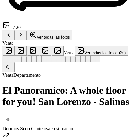
1
/
20
Ver todas las fotos
Venta
Venta
Ver todas las fotos
(
20
)
Venta
Departamento
El Panoramico: A whole floor
for you! San Lorenzo - Salinas
40
Doomos Score
Cautelosa · estimación