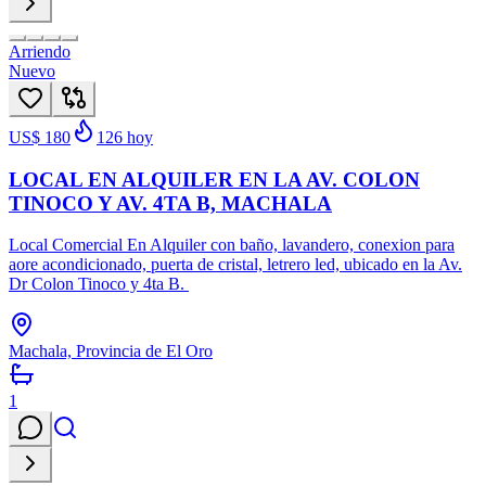
Arriendo
Nuevo
US$ 180
126
hoy
LOCAL EN ALQUILER EN LA AV. COLON
TINOCO Y AV. 4TA B, MACHALA
Local Comercial En Alquiler con baño, lavandero, conexion para
aore acondicionado, puerta de cristal, letrero led, ubicado en la Av.
Dr Colon Tinoco y 4ta B.
Machala, Provincia de El Oro
1