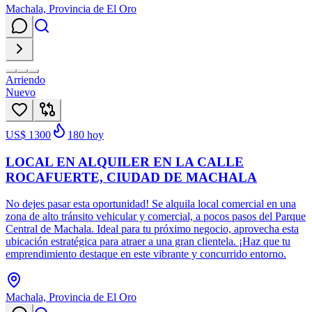
Machala, Provincia de El Oro
Arriendo
Nuevo
US$ 1300
180
hoy
LOCAL EN ALQUILER EN LA CALLE
ROCAFUERTE, CIUDAD DE MACHALA
No dejes pasar esta oportunidad! Se alquila local comercial en una
zona de alto tránsito vehicular y comercial, a pocos pasos del Parque
Central de Machala. Ideal para tu próximo negocio, aprovecha esta
ubicación estratégica para atraer a una gran clientela. ¡Haz que tu
emprendimiento destaque en este vibrante y concurrido entorno.
Machala, Provincia de El Oro