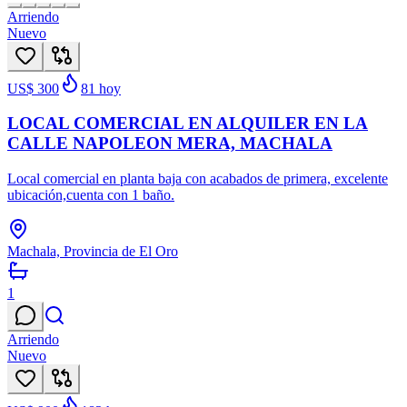
Arriendo
Nuevo
US$ 300
81
hoy
LOCAL COMERCIAL EN ALQUILER EN LA
CALLE NAPOLEON MERA, MACHALA
Local comercial en planta baja con acabados de primera, excelente
ubicación,cuenta con 1 baño.
Machala, Provincia de El Oro
1
Arriendo
Nuevo