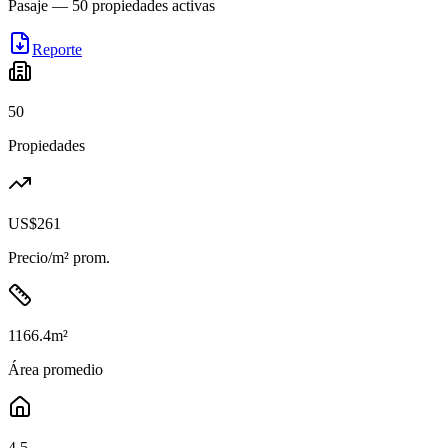
Pasaje
—
50
propiedades activas
Reporte
50
Propiedades
US$261
Precio/m² prom.
1166.4
m²
Área promedio
4.5