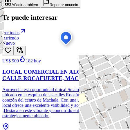
Añadir a tablero
Reportar anuncio
Te puede interesar
Ver todas
Arriendo
Nuevo
US$ 900
182
hoy
LOCAL COMERCIAL EN ALQUILER EN LA
CALLE ROCAFUERTE, MACHALA
Aprovecha esta oportunidad única! Se alquila local comercial
ubicado en la esquina de las calles Rocafuerte y Ayacucho, en el
corazón del centro de Machala. Con una ubicación privilegiada, este
local ofrece una excelente visibilidad y acceso para tu negocio.
¡Destaca en este vibrante y concurrido entorno con este local
estratégicamente ubicado.