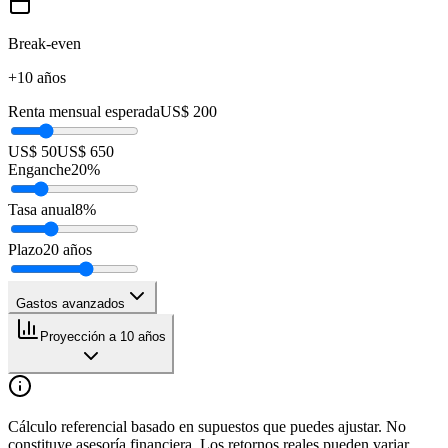
Break-even
+10 años
Renta mensual esperada
US$ 200
US$ 50
US$ 650
Enganche
20
%
Tasa anual
8
%
Plazo
20
años
Gastos avanzados
Proyección a 10 años
Cálculo referencial basado en supuestos que puedes ajustar. No
constituye asesoría financiera. Los retornos reales pueden variar