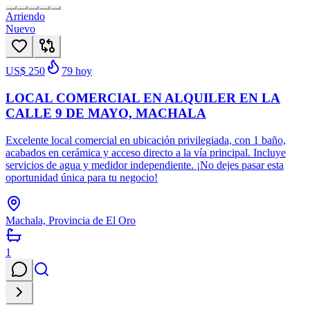
Arriendo
Nuevo
US$ 250
79
hoy
LOCAL COMERCIAL EN ALQUILER EN LA
CALLE 9 DE MAYO, MACHALA
Excelente local comercial en ubicación privilegiada, con 1 baño,
acabados en cerámica y acceso directo a la vía principal. Incluye
servicios de agua y medidor independiente. ¡No dejes pasar esta
oportunidad única para tu negocio!
Machala, Provincia de El Oro
1