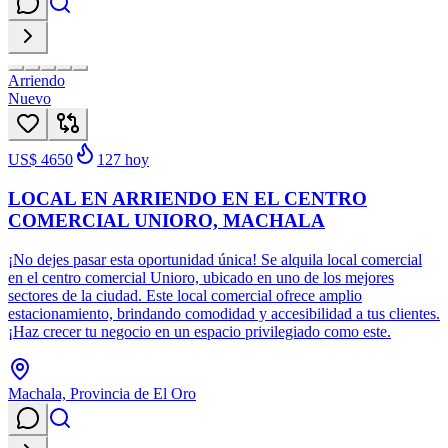
Arriendo
Nuevo
US$ 4650
127
hoy
LOCAL EN ARRIENDO EN EL CENTRO
COMERCIAL UNIORO, MACHALA
¡No dejes pasar esta oportunidad única! Se alquila local comercial
en el centro comercial Unioro, ubicado en uno de los mejores
sectores de la ciudad. Este local comercial ofrece amplio
estacionamiento, brindando comodidad y accesibilidad a tus clientes.
¡Haz crecer tu negocio en un espacio privilegiado como este.
Machala, Provincia de El Oro