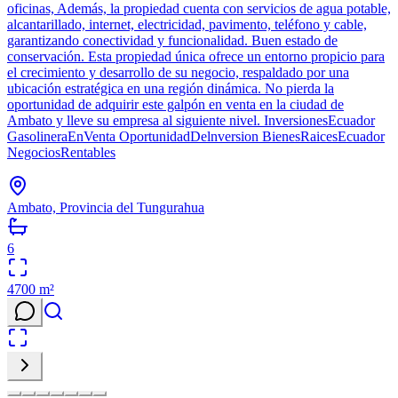
oficinas, Además, la propiedad cuenta con servicios de agua potable,
alcantarillado, internet, electricidad, pavimento, teléfono y cable,
garantizando conectividad y funcionalidad. Buen estado de
conservación. Esta propiedad única ofrece un entorno propicio para
el crecimiento y desarrollo de su negocio, respaldado por una
ubicación estratégica en una región dinámica. No pierda la
oportunidad de adquirir este galpón en venta en la ciudad de
Ambato y lleve su empresa al siguiente nivel. InversionesEcuador
GasolineraEnVenta OportunidadDelnversion BienesRaicesEcuador
NegociosRentables
Ambato, Provincia del Tungurahua
6
4700
m²