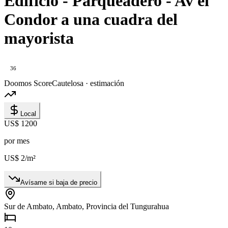
Edificio - Parqueadero - Av el
Condor a una cuadra del
mayorista
36
Doomos Score
Cautelosa · estimación
Local
US$ 1200
por mes
US$ 2
/m²
Avísame si baja de precio
Sur de Ambato, Ambato, Provincia del Tungurahua