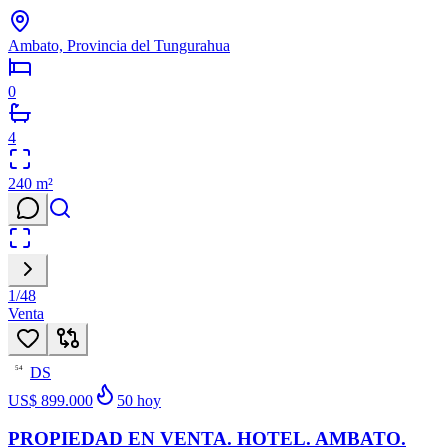
Ambato, Provincia del Tungurahua
0
4
240
m²
1
/
48
Venta
DS
54
US$ 899.000
50
hoy
PROPIEDAD EN VENTA. HOTEL. AMBATO.