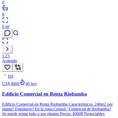
0
8
0
m²
1
/
23
Arriendo
DS
29
US$ 4000
60
hoy
Edificio Comercial en Renta Riobamba
Edificio Comercial en Renta Riobamba Características: 240m2 por
planta? Esquinero? En la zona Central / Comercial de Riobamba?
Se puede rentar todo o por plantas Precio: 4000$ Negociables