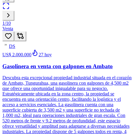
1
/
10
Venta
DS
39
US$ 2.000.000
27
hoy
Gasolinera en venta con galpones en Ambato
Descubra esta excepcional propiedad industrial situada en el corazón
de Ambato, Tungurahua, una gasolinera con galpones de 4,500 m2
que ofrece una oportunidad inigualable para su negocio.
Estratégicamente ubicada en la zona centro, la propiedad se
encuentra en una orientación centro, facilitando la logística y el
acceso a servicios esenciales. La gasolinera cuenta con una
superficie cubierta de 3,500 m2 y una superficie no techada de
1,000 m2, ideal para operaciones industriales de gran escala. Con
520 metros de frente y 9.2 metros de profundidad, este espacio
ofrece versatilidad y amplitud para adaptarse a diversas necesidades
industriales. La propiedad dispone de 5 galpones todos en renta, 4