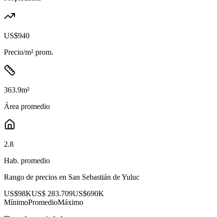
US$940
Precio/m² prom.
363.9
m²
Área promedio
2.8
Hab. promedio
Rango de precios en
San Sebastián de Yuluc
US$98K
US$ 283.709
US$690K
Mínimo
Promedio
Máximo