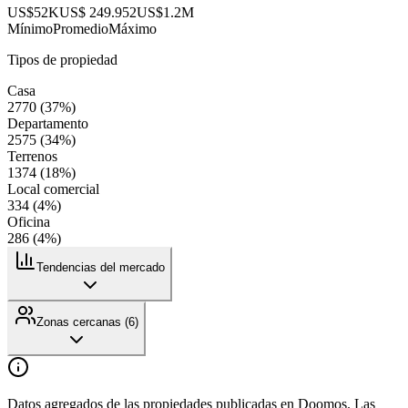
US$52K
US$ 249.952
US$1.2M
Mínimo
Promedio
Máximo
Tipos de propiedad
Casa
2770
(
37
%)
Departamento
2575
(
34
%)
Terrenos
1374
(
18
%)
Local comercial
334
(
4
%)
Oficina
286
(
4
%)
Tendencias del mercado
Zonas cercanas (
6
)
Datos agregados de las propiedades publicadas en Doomos. Las