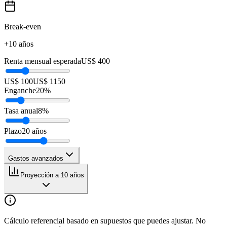
Break-even
+10 años
Renta mensual esperada
US$ 400
US$ 100
US$ 1150
Enganche
20
%
Tasa anual
8
%
Plazo
20
años
Gastos avanzados
Proyección a 10 años
Cálculo referencial basado en supuestos que puedes ajustar. No