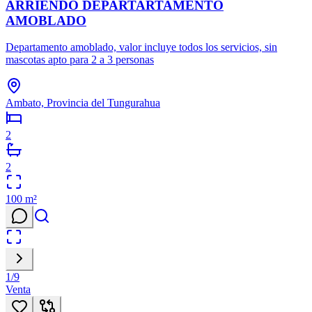
ARRIENDO DEPARTARTAMENTO
AMOBLADO
Departamento amoblado, valor incluye todos los servicios, sin
mascotas apto para 2 a 3 personas
Ambato, Provincia del Tungurahua
2
2
100
m²
1
/
9
Venta