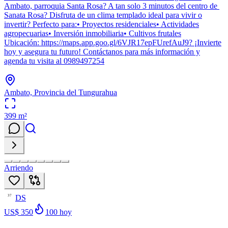
Ambato, parroquia Santa Rosa? A tan solo 3 minutos del centro de
Sanata Rosa? Disfruta de un clima templado ideal para vivir o
invertir? Perfecto para:• Proyectos residenciales• Actividades
agropecuarias• Inversión inmobiliaria• Cultivos frutales
Ubicación: https://maps.app.goo.gl/6VJR17epFUrefAuJ9? ¡Invierte
hoy y asegura tu futuro! Contáctanos para más información y
agenda tu visita al 0989497254
Ambato, Provincia del Tungurahua
399
m²
Arriendo
DS
37
US$ 350
100
hoy