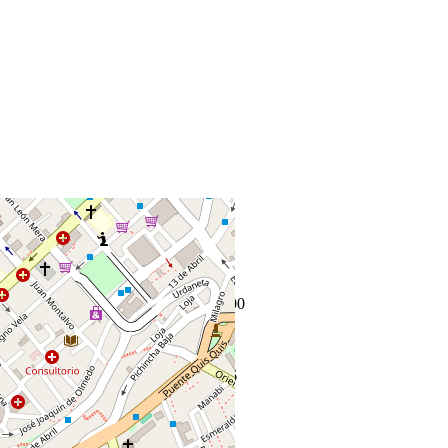
+
−
Leaflet
|
©
OpenStreetMap
Coordenadas:
-1.237130
,
-78.623900
Cómo llegar
Publicado 11 de febrero de 2026
67
visitas
11 de febrero de 2026