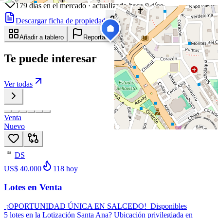
179
días en el mercado
· actualizado hace 0 días
Descargar ficha de propiedad
Compartir
Añadir a tablero
Reportar anuncio
Te puede interesar
Ver todas
Venta
Nuevo
DS
58
US$ 40.000
118
hoy
Lotes en Venta
¡OPORTUNIDAD ÚNICA EN SALCEDO! Disponibles
5 lotes en la Lotización Santa Ana? Ubicación privilegiada en