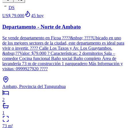
DS
40
US$ 79.000
45
hoy
Departamento - Norte de Ambato
Se vende departamento en Ficoa ????&nbsp; ????Ubicado en uno
de los mejores sectores de la ciudad, este departamento es ideal para
vivir o invertir. ???? Calle Los Taxos y Av. Los Guaytambos.
&nbsp;??Valor: $79.000 ? Características: 2 dormitorios Sala –
comedor Cocina funcional Baño social Baño completo Área de
lavandería 73 m de construcción 1 parqueadero Más Información y
visitas: 0999927920 ????
Ambato, Provincia del Tungurahua
2
1
73
m²