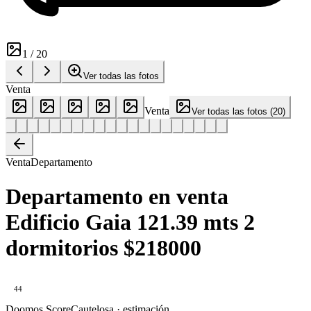
1
/
20
Ver todas las fotos
Venta
Venta
Ver todas las fotos
(
20
)
Venta
Departamento
Departamento en venta
Edificio Gaia 121.39 mts 2
dormitorios $218000
44
Doomos Score
Cautelosa · estimación