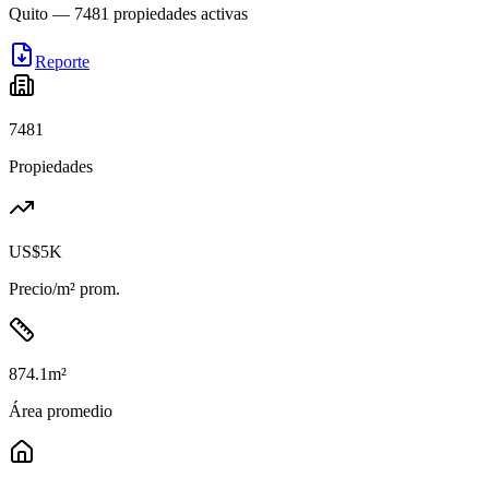
Quito
—
7481
propiedades activas
Reporte
7481
Propiedades
US$5K
Precio/m² prom.
874.1
m²
Área promedio