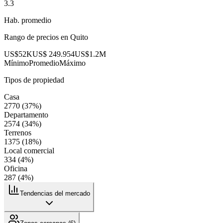
3.3
Hab. promedio
Rango de precios en
Quito
US$52K
US$ 249.954
US$1.2M
Mínimo
Promedio
Máximo
Tipos de propiedad
Casa
2770
(
37
%)
Departamento
2574
(
34
%)
Terrenos
1375
(
18
%)
Local comercial
334
(
4
%)
Oficina
287
(
4
%)
Tendencias del mercado