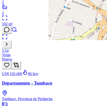
2
2
102
m²
1
/
14
Venta
Nuevo
US$ 102.000
86
hoy
Departamento - Tumbaco
Tumbaco, Provincia de Pichincha