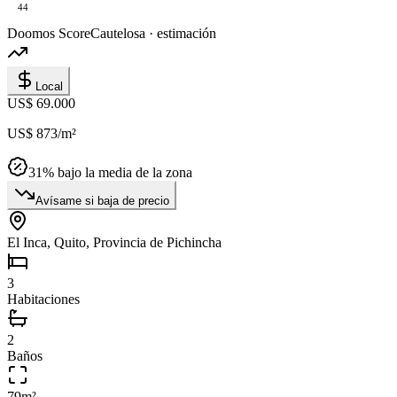
44
Doomos Score
Cautelosa · estimación
Local
US$ 69.000
US$ 873
/m²
31
% bajo la media de la zona
Avísame si baja de precio
El Inca, Quito, Provincia de Pichincha
3
Habitaciones
2
Baños
79
m²