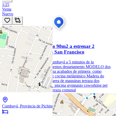
1
/
25
Venta
Nuevo
DS
51
US$ 190.240
89
hoy
Cumbayá Departamento 90m2 a estrenar 2
Dormitorios cerca paseo San Francisco
Hermosos departamentos en Cumbayá a 5 minutos de la
Universidad San Francisco tenemos departamento MODELO dos
dormitorios sala comedor cocina acabados de primera como
porcelanato español muebles de cocina meláminico Madera do
mesones de piedra sinterizada area de maquinas terraza dos
parqueaderos el edificio cuenta piscina gymnasio coworking pet
zone roof top terraza privada terraza comunal
Cumbayá, Provincia de Pichincha