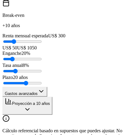
Break-even
+10 años
Renta mensual esperada
US$ 300
US$ 50
US$ 1050
Enganche
20
%
Tasa anual
8
%
Plazo
20
años
Gastos avanzados
Proyección a 10 años
Cálculo referencial basado en supuestos que puedes ajustar. No