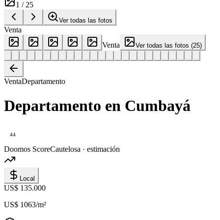
1
/
25
Ver todas las fotos
Venta
Venta
Ver todas las fotos
(
25
)
Venta
Departamento
Departamento en Cumbayá
44
Doomos Score
Cautelosa · estimación
Local
US$ 135.000
US$ 1063
/m²