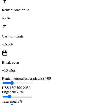
Rentabilidad bruta
6.2
%
Cash-on-Cash
-16.6
%
Break-even
+10 años
Renta mensual esperada
US$ 700
US$ 150
US$ 2050
Enganche
20
%
Tasa anual
8
%