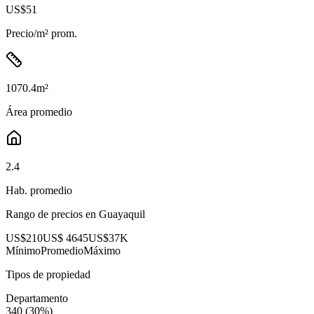
US$51
Precio/m² prom.
1070.4
m²
Área promedio
2.4
Hab. promedio
Rango de precios en
Guayaquil
US$210
US$ 4645
US$37K
Mínimo
Promedio
Máximo
Tipos de propiedad
Departamento
340
(
30
%)