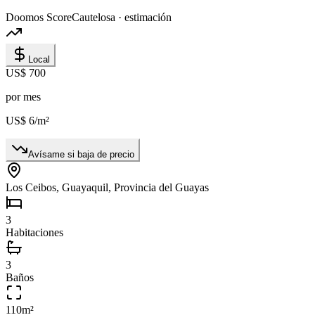
Doomos Score
Cautelosa · estimación
Local
US$ 700
por mes
US$ 6
/m²
Avísame si baja de precio
Los Ceibos, Guayaquil, Provincia del Guayas
3
Habitaciones
3
Baños
110
m²