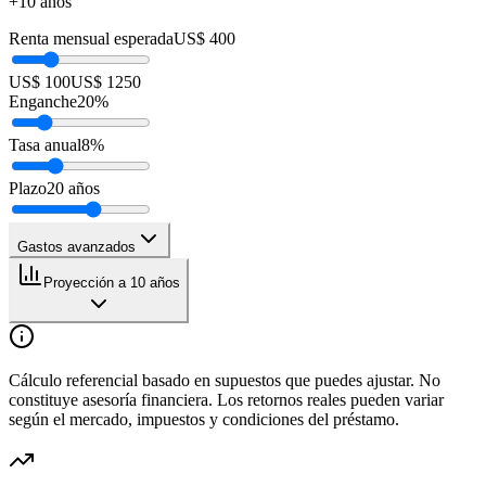
+10 años
Renta mensual esperada
US$ 400
US$ 100
US$ 1250
Enganche
20
%
Tasa anual
8
%
Plazo
20
años
Gastos avanzados
Proyección a 10 años
Cálculo referencial basado en supuestos que puedes ajustar. No
constituye asesoría financiera. Los retornos reales pueden variar
según el mercado, impuestos y condiciones del préstamo.