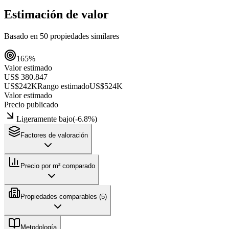
Estimación de valor
Basado en
50
propiedades similares
165
%
Valor estimado
US$ 380.847
US$242K
Rango estimado
US$524K
Valor estimado
Precio publicado
Ligeramente bajo
(
-6.8
%)
Factores de valoración
Precio por m² comparado
Propiedades comparables (
5
)
Metodología