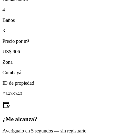
4
Baños
3
Precio por m²
US$ 906
Zona
Cumbayá
ID de propiedad
#
1458540
¿Me alcanza?
Averígualo en 5 segundos — sin registrarte