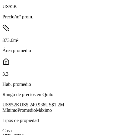
US$5K
Precio/m² prom.
873.6
m²
Área promedio
3.3
Hab. promedio
Rango de precios en
Quito
US$52K
US$ 249.936
US$1.2M
Mínimo
Promedio
Máximo
Tipos de propiedad
Casa