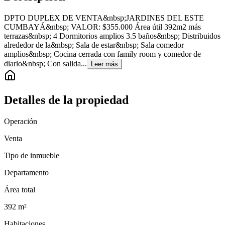
DPTO DUPLEX DE VENTA&nbsp;JARDINES DEL ESTE
CUMBAYÁ&nbsp; VALOR: $355.000 Área útil 392m2 más
terrazas&nbsp; 4 Dormitorios amplios 3.5 baños&nbsp; Distribuidos
alrededor de la&nbsp; Sala de estar&nbsp; Sala comedor
amplios&nbsp; Cocina cerrada con family room y comedor de
diario&nbsp; Con salida...
Leer más
Detalles de la propiedad
Operación
Venta
Tipo de inmueble
Departamento
Área total
392
m²
Habitaciones