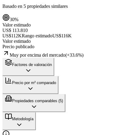
Basado en
5
propiedades similares
30
%
Valor estimado
US$ 113.810
US$112K
Rango estimado
US$116K
Valor estimado
Precio publicado
Muy por encima del mercado
(
+
33.6
%)
Factores de valoración
Precio por m² comparado
Propiedades comparables (
5
)
Metodología