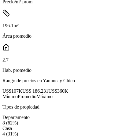
Precio/m² prom.
196.1
m²
Área promedio
2.7
Hab. promedio
Rango de precios en
Yanuncay Chico
US$107K
US$ 186.231
US$360K
Mínimo
Promedio
Máximo
Tipos de propiedad
Departamento
8
(
62
%)
Casa
4
(
31
%)