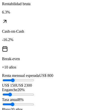
Rentabilidad bruta
6.3
%
Cash-on-Cash
-16.2
%
Break-even
+10 años
Renta mensual esperada
US$ 800
US$ 150
US$ 2300
Enganche
20
%
Tasa anual
8
%
Plazo
20
años