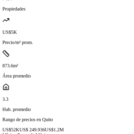
Propiedades
US$5K
Precio/m² prom.
873.6
m²
Área promedio
3.3
Hab. promedio
Rango de precios en
Quito
US$52K
US$ 249.936
US$1.2M