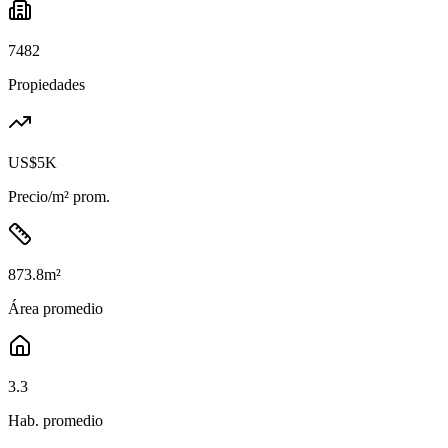
7482
Propiedades
US$5K
Precio/m² prom.
873.8
m²
Área promedio
3.3
Hab. promedio