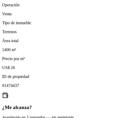
Operación
Venta
Tipo de inmueble
Terrenos
Área total
1400
m²
Precio por m²
US$ 26
ID de propiedad
#
1474437
¿Me alcanza?
Averígualo en 5 segundos — sin registrarte