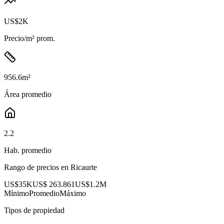
US$2K
Precio/m² prom.
956.6
m²
Área promedio
2.2
Hab. promedio
Rango de precios en
Ricaurte
US$35K
US$ 263.861
US$1.2M
Mínimo
Promedio
Máximo
Tipos de propiedad