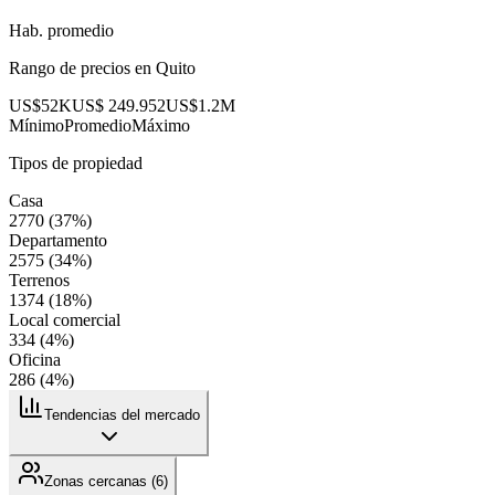
Hab. promedio
Rango de precios en
Quito
US$52K
US$ 249.952
US$1.2M
Mínimo
Promedio
Máximo
Tipos de propiedad
Casa
2770
(
37
%)
Departamento
2575
(
34
%)
Terrenos
1374
(
18
%)
Local comercial
334
(
4
%)
Oficina
286
(
4
%)
Tendencias del mercado
Zonas cercanas (
6
)