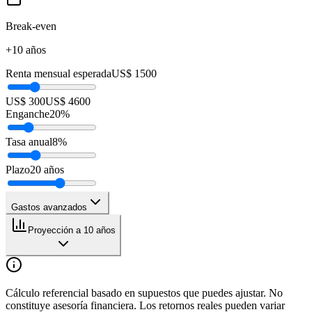
Break-even
+10 años
Renta mensual esperada
US$ 1500
US$ 300
US$ 4600
Enganche
20
%
Tasa anual
8
%
Plazo
20
años
Gastos avanzados
Proyección a 10 años
Cálculo referencial basado en supuestos que puedes ajustar. No
constituye asesoría financiera. Los retornos reales pueden variar