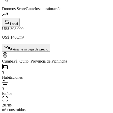
38
Doomos Score
Cautelosa · estimación
Local
US$ 308.000
US$ 1488
/m²
Avísame si baja de precio
Cumbayá, Quito, Provincia de Pichincha
3
Habitaciones
3
Baños
207
m²
m² construidos