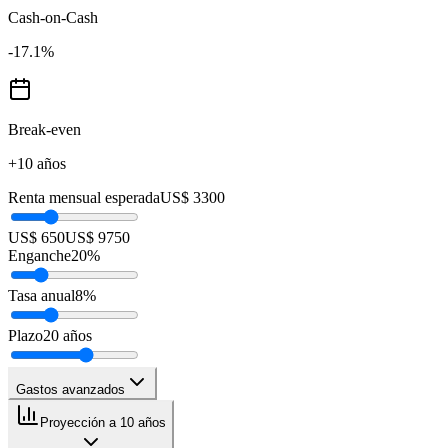
Cash-on-Cash
-17.1
%
Break-even
+10 años
Renta mensual esperada
US$ 3300
US$ 650
US$ 9750
Enganche
20
%
Tasa anual
8
%
Plazo
20
años
Gastos avanzados
Proyección a 10 años