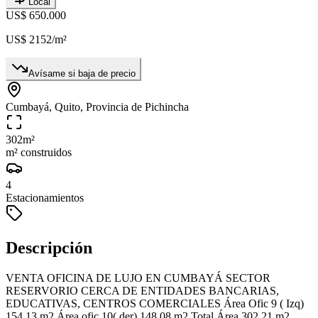
Local
US$ 650.000
US$ 2152
/m²
Avísame si baja de precio
Cumbayá, Quito, Provincia de Pichincha
302
m²
m² construidos
4
Estacionamientos
Descripción
VENTA OFICINA DE LUJO EN CUMBAYÁ SECTOR
RESERVORIO CERCA DE ENTIDADES BANCARIAS,
EDUCATIVAS, CENTROS COMERCIALES Área Ofic 9 ( Izq)
154.13 m2 Área ofic 10( der) 148.08 m2 Total Área 302.21 m2