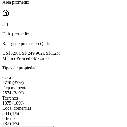
Área promedio
3.3
Hab. promedio
Rango de precios en
Quito
US$52K
US$ 249.962
US$1.2M
Mínimo
Promedio
Máximo
Tipos de propiedad
Casa
2770
(
37
%)
Departamento
2574
(
34
%)
Terrenos
1375
(
18
%)
Local comercial
334
(
4
%)
Oficina
287
(
4
%)