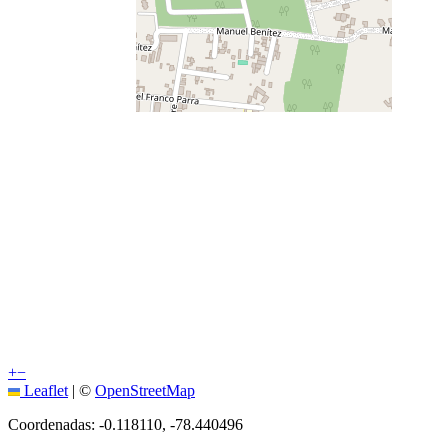
+
−
Leaflet
|
©
OpenStreetMap
Coordenadas:
-0.118110
,
-78.440496