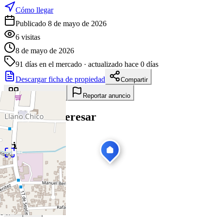
Cómo llegar
Publicado 8 de mayo de 2026
6
visitas
8 de mayo de 2026
91
días en el mercado
· actualizado hace 0 días
Descargar ficha de propiedad
Compartir
Añadir a tablero
Reportar anuncio
Te puede interesar
Ver todas
1
/
18
Venta
Nuevo