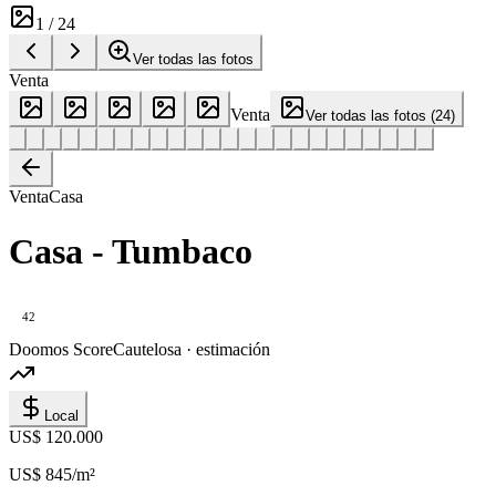
1
/
24
Ver todas las fotos
Venta
Venta
Ver todas las fotos
(
24
)
Venta
Casa
Casa - Tumbaco
42
Doomos Score
Cautelosa · estimación
Local
US$ 120.000
US$ 845
/m²