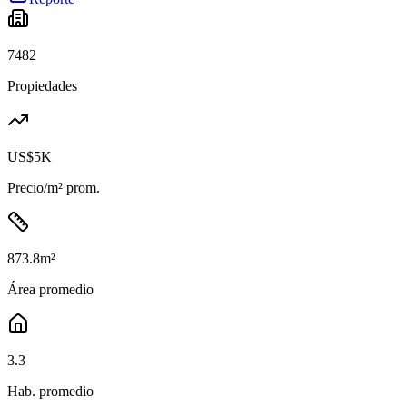
7482
Propiedades
US$5K
Precio/m² prom.
873.8
m²
Área promedio
3.3
Hab. promedio