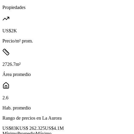
Propiedades
US$2K
Precio/m² prom.
2726.7
m²
Área promedio
2.6
Hab. promedio
Rango de precios en
La Aurora
US$83K
US$ 262.325
US$4.1M
Mínimo
Promedio
Máximo