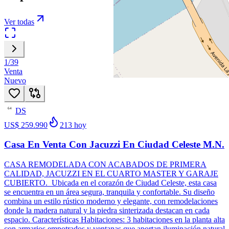
Ver todas
1
/
39
Venta
Nuevo
DS
64
US$ 259.990
213
hoy
Casa En Venta Con Jacuzzi En Ciudad Celeste M.N.
CASA REMODELADA CON ACABADOS DE PRIMERA
CALIDAD, JACUZZI EN EL CUARTO MASTER Y GARAJE
CUBIERTO. Ubicada en el corazón de Ciudad Celeste, esta casa
se encuentra en un área segura, tranquila y confortable. Su diseño
combina un estilo rústico moderno y elegante, con remodelaciones
donde la madera natural y la piedra sinterizada destacan en cada
espacio. Características Habitaciones: 3 habitaciones en la planta alta
con armarios empotrados y ventanas que aportan iluminación natural