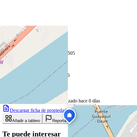
+
−
Leaflet
|
©
OpenStreetMap
Coordenadas:
-2.049427
,
-79.914505
Cómo llegar
Publicado 15 de mayo de 2026
26
visitas
15 de mayo de 2026
83
días en el mercado
· actualizado hace 0 días
Descargar ficha de propiedad
Compartir
Añadir a tablero
Reportar anuncio
Te puede interesar