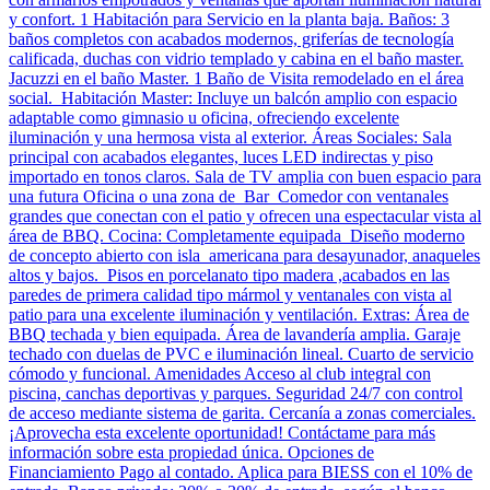
y confort. 1 Habitación para Servicio en la planta baja. Baños: 3
baños completos con acabados modernos, griferías de tecnología
calificada, duchas con vidrio templado y cabina en el baño master.
Jacuzzi en el baño Master. 1 Baño de Visita remodelado en el área
social. Habitación Master: Incluye un balcón amplio con espacio
adaptable como gimnasio u oficina, ofreciendo excelente
iluminación y una hermosa vista al exterior. Áreas Sociales: Sala
principal con acabados elegantes, luces LED indirectas y piso
importado en tonos claros. Sala de TV amplia con buen espacio para
una futura Oficina o una zona de Bar Comedor con ventanales
grandes que conectan con el patio y ofrecen una espectacular vista al
área de BBQ. Cocina: Completamente equipada Diseño moderno
de concepto abierto con isla americana para desayunador, anaqueles
altos y bajos. Pisos en porcelanato tipo madera ,acabados en las
paredes de primera calidad tipo mármol y ventanales con vista al
patio para una excelente iluminación y ventilación. Extras: Área de
BBQ techada y bien equipada. Área de lavandería amplia. Garaje
techado con duelas de PVC e iluminación lineal. Cuarto de servicio
cómodo y funcional. Amenidades Acceso al club integral con
piscina, canchas deportivas y parques. Seguridad 24/7 con control
de acceso mediante sistema de garita. Cercanía a zonas comerciales.
¡Aprovecha esta excelente oportunidad! Contáctame para más
información sobre esta propiedad única. Opciones de
Financiamiento Pago al contado. Aplica para BIESS con el 10% de