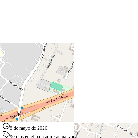
+
−
Leaflet
|
©
OpenStreetMap
Coordenadas:
-0.216397
,
-78.404249
Cómo llegar
Publicado 8 de mayo de 2026
6
visitas
8 de mayo de 2026
90
días en el mercado
· actualizado hace 0 días