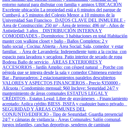
entorno natural para disfrutar con familia y amigos UBICACIÓN
Excelente ubicación La propiedad está a 6 minutos del parque de
Cumbayá, a 5 minutos del Colegio Menor, a 10 minutos de la
Universidad San Francisco DATOS CLAVE DEL INMUEBLE -
Área de Construcción: 250 m² - Área de terreno: 496 m² - Años de
Antigüedad: 3 años DISTRIBUCIÓN INTERNA Y
COMODIDADES - Dormitorios: 3 habitaciones en total Habitación
master con walking closet y baño - Baños Completos: 2 y
baño social - Cocina: Abierta - Área Social: Sala, comedor y estar
familiar. - Área de Lavandería: Independiente junto a la cocina con
espacio para lavadora y secadora Patio interior de secado de ropa
Bodega Baño de servicio ÁREAS EXTERIORES Y
ACCESORIOS - Jardín Amplio: con césped natural - Porche con
pérgola que se integra desde la sala y comedor Chimenea exterior
Bar - Parqueaderos: 2 estacionamientos paralelos descubiertos
VALORES Y ASPECTOS FINANCIEROS - Precio $350000 -
Alícuota / Condominio mensual: $60 Incluye: Seguridad 24/7 y
mantenimiento de áreas comunales ESTATUS LEGAL Y
CRÉDITOS - Estatus Legal: Libre de gravámenes - Financiamiento
aceptado: Aplica crédito BIESS, ISSFA y cualquier banco privado
SEGURIDAD Y ÁREAS COMUNES DEL
CONJUNTO/EDIFICIO - Tipo de Seguridad: Guardia presencial
24/7 y cámaras de vigilancia - Áreas Comunales: Salón comunal,
juegos infantiles, canchas deportivas, senderos de caminata