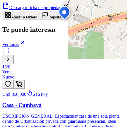
Descargar ficha de propiedad
Compartir
Añadir a tablero
Reportar anuncio
Te puede interesar
Ver todas
1
/
20
Venta
Nuevo
US$ 350.000
216
hoy
Casa - Cumbayá
DSCRIPCIÓN GENERAL Espectacular casa de una sola planta
dentro de Urbanización privada con guardianía presencial, Ideal
para familias que buscan confort y tranquilidad , rodeada de un