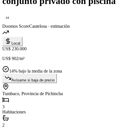
conjunto privado con piscina
44
Doomos Score
Cautelosa · estimación
Local
US$ 230.000
US$ 902
/m²
14
% bajo la media de la zona
Avísame si baja de precio
Tumbaco, Provincia de Pichincha
3
Habitaciones
2