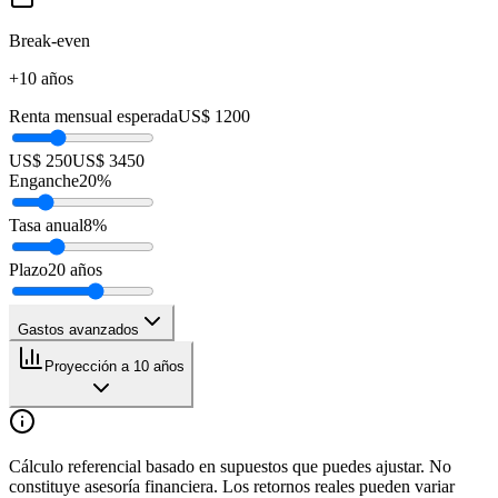
Break-even
+10 años
Renta mensual esperada
US$ 1200
US$ 250
US$ 3450
Enganche
20
%
Tasa anual
8
%
Plazo
20
años
Gastos avanzados
Proyección a 10 años
Cálculo referencial basado en supuestos que puedes ajustar. No
constituye asesoría financiera. Los retornos reales pueden variar