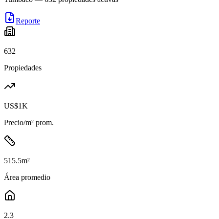
Reporte
632
Propiedades
US$1K
Precio/m² prom.
515.5
m²
Área promedio
2.3