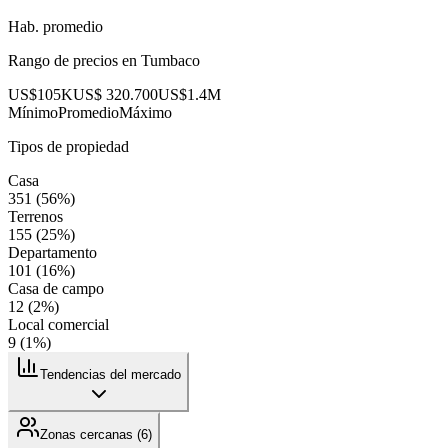
Hab. promedio
Rango de precios en
Tumbaco
US$105K
US$ 320.700
US$1.4M
Mínimo
Promedio
Máximo
Tipos de propiedad
Casa
351
(
56
%)
Terrenos
155
(
25
%)
Departamento
101
(
16
%)
Casa de campo
12
(
2
%)
Local comercial
9
(
1
%)
Tendencias del mercado
Zonas cercanas (
6
)