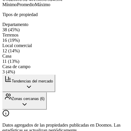
Mínimo
Promedio
Máximo
Tipos de propiedad
Departamento
38
(
45
%)
Terrenos
16
(
19
%)
Local comercial
12
(
14
%)
Casa
11
(
13
%)
Casa de campo
3
(
4
%)
Tendencias del mercado
Zonas cercanas (
6
)
Datos agregados de las propiedades publicadas en Doomos. Las
estadísticas se actualizan periódicamente.