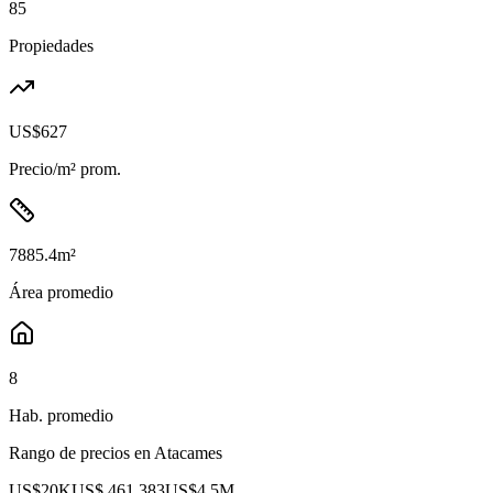
85
Propiedades
US$627
Precio/m² prom.
7885.4
m²
Área promedio
8
Hab. promedio
Rango de precios en
Atacames
US$20K
US$ 461.383
US$4.5M