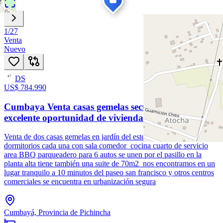
1
/
27
Venta
Nuevo
DS
47
US$ 784.990
Cumbaya Venta casas gemelas sector Jacaranda,
excelente oportunidad de vivienda
Venta de dos casas gemelas en jardín del este UNO Cumbayá 6
dormitorios cada una con sala comedor cocina cuarto de servicio
area BBQ parqueadero para 6 autos se unen por el pasillo en la
planta alta tiene también una suite de 70m2 nos encontramos en un
lugar tranquilo a 10 minutos del paseo san francisco y otros centros
comerciales se encuentra en urbanización segura
Cumbayá, Provincia de Pichincha