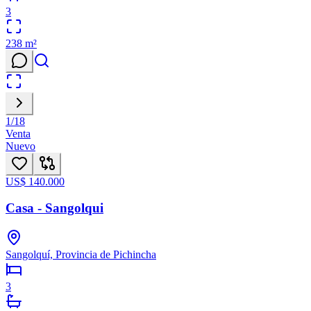
3
238
m²
1
/
18
Venta
Nuevo
US$ 140.000
Casa - Sangolqui
Sangolquí, Provincia de Pichincha
3