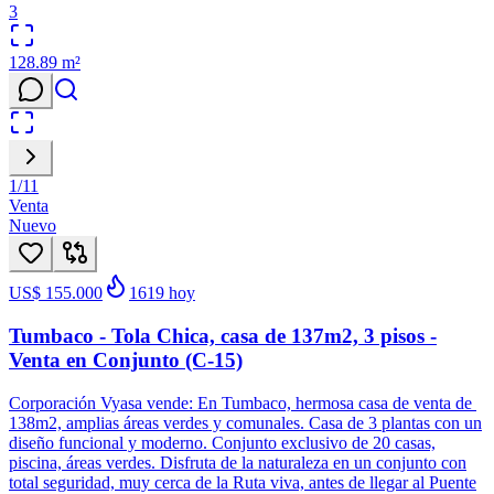
3
128.89
m²
1
/
11
Venta
Nuevo
US$ 155.000
1619
hoy
Tumbaco - Tola Chica, casa de 137m2, 3 pisos -
Venta en Conjunto (C-15)
Corporación Vyasa vende: En Tumbaco, hermosa casa de venta de
138m2, amplias áreas verdes y comunales. Casa de 3 plantas con un
diseño funcional y moderno. Conjunto exclusivo de 20 casas,
piscina, áreas verdes. Disfruta de la naturaleza en un conjunto con
total seguridad, muy cerca de la Ruta viva, antes de llegar al Puente