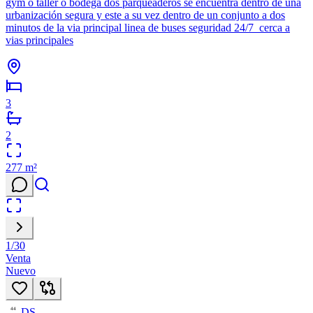
gym o taller o bodega dos parqueaderos se encuentra dentro de una
urbanización segura y este a su vez dentro de un conjunto a dos
minutos de la via principal linea de buses seguridad 24/7 cerca a
vias principales
3
2
277
m²
1
/
30
Venta
Nuevo
DS
44