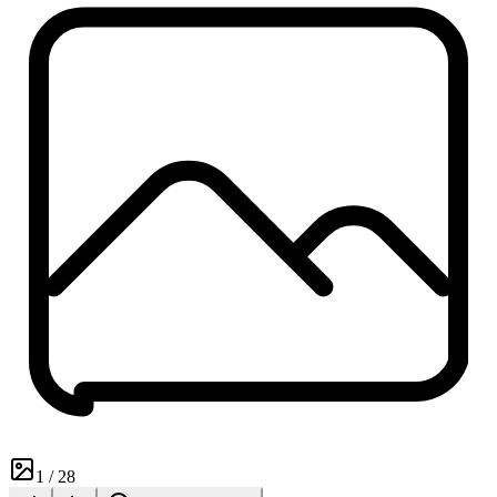
1
/
28