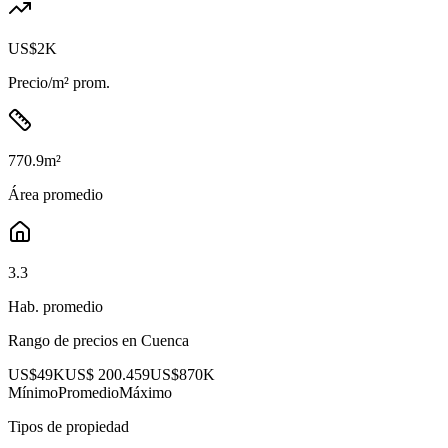
US$2K
Precio/m² prom.
770.9
m²
Área promedio
3.3
Hab. promedio
Rango de precios en
Cuenca
US$49K
US$ 200.459
US$870K
Mínimo
Promedio
Máximo
Tipos de propiedad