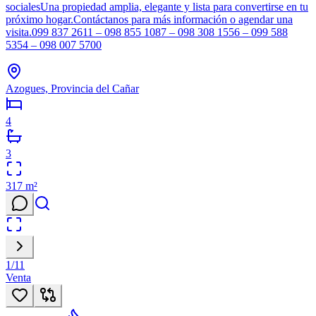
socialesUna propiedad amplia, elegante y lista para convertirse en tu
próximo hogar.Contáctanos para más información o agendar una
visita.099 837 2611 – 098 855 1087 – 098 308 1556 – 099 588
5354 – 098 007 5700
Azogues, Provincia del Cañar
4
3
317
m²
1
/
11
Venta