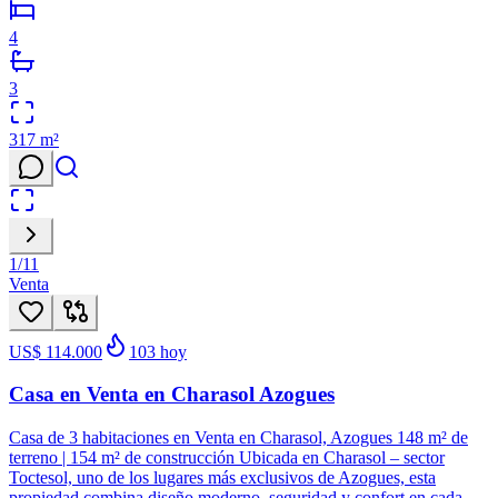
4
3
317
m²
1
/
11
Venta
US$ 114.000
103
hoy
Casa en Venta en Charasol Azogues
Casa de 3 habitaciones en Venta en Charasol, Azogues 148 m² de
terreno | 154 m² de construcción Ubicada en Charasol – sector
Toctesol, uno de los lugares más exclusivos de Azogues, esta
propiedad combina diseño moderno, seguridad y confort en cada