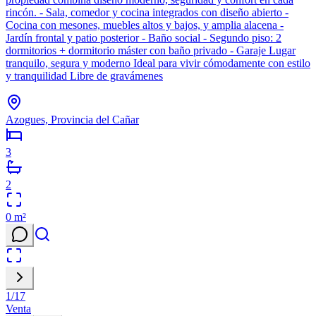
rincón. - Sala, comedor y cocina integrados con diseño abierto -
Cocina con mesones, muebles altos y bajos, y amplia alacena -
Jardín frontal y patio posterior - Baño social - Segundo piso: 2
dormitorios + dormitorio máster con baño privado - Garaje Lugar
tranquilo, segura y moderno Ideal para vivir cómodamente con estilo
y tranquilidad Libre de gravámenes
Azogues, Provincia del Cañar
3
2
0
m²
1
/
17
Venta