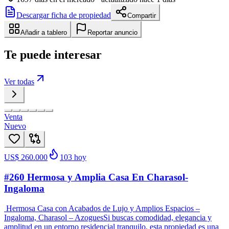
Descargar ficha de propiedad
Compartir
Añadir a tablero
Reportar anuncio
Te puede interesar
Ver todas
Venta
Nuevo
US$ 260.000
103
hoy
#260 Hermosa y Amplia Casa En Charasol-
Ingaloma
Hermosa Casa con Acabados de Lujo y Amplios Espacios –
Ingaloma, Charasol – AzoguesSi buscas comodidad, elegancia y
amplitud en un entorno residencial tranquilo, esta propiedad es una