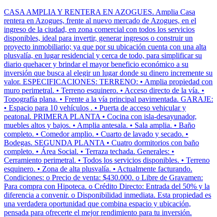
CASA AMPLIA Y RENTERA EN AZOGUES. Amplia Casa
rentera en Azogues, frente al nuevo mercado de Azogues, en el
ingreso de la ciudad, en zona comercial con todos los servicios
disponibles, ideal para invertir, generar ingresos o construir un
proyecto inmobiliario; ya que por su ubicación cuenta con una alta
plusvalía, en lugar residencial y cerca de todo, para simplificar su
diario quehacer y brindar el mayor beneficio económico a su
inversión que busca al elegir un lugar donde su dinero incremente su
valor. ESPECIFICACIONES: TERRENO: • Amplia propiedad con
muro perimetral. • Terreno esquinero. • Acceso directo de la vía. •
Topografía plana. • Frente a la vía principal pavimentada. GARAJE:
• Espacio para 10 vehículos . • Puerta de acceso vehicular y
peatonal. PRIMERA PLANTA • Cocina con isla-desayunador,
muebles altos y bajos. • Amplia antesala. • Sala amplia. • Baño
completo. • Comedor amplio. • Cuarto de lavado y secado. •
Bodegas. SEGUNDA PLANTA • Cuatro dormitorios con baño
completo. • Área Social. • Terraza techada. Generales: •
Cerramiento perimetral. • Todos los servicios disponibles. • Terreno
esquinero. • Zona de alta plusvalía. • Actualmente facturando.
Condiciones: o Precio de venta: $430.000. o Libre de Gravamen:
Para compra con Hipoteca. o Crédito Directo: Entrada del 50% y la
diferencia a convenir. o Disponibilidad inmediata. Esta propiedad es
una verdadera oportunidad que combina espacio y ubicación,
pensada para ofrecerte el mejor rendimiento para tu inversión.