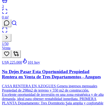
3
0
m²
1
/
50
Venta
US$ 225.000
101
hoy
No Dejes Pasar Esta Oportunidad Propiedad
Rentera en Venta de Tres Departamentos - Azogues
CASA RENTERA EN AZOGUES Genera ingresos mensuales
Propiedad de 298m2 de terreno y 550 m2 de construcción.
Excelente oportunidad de inversión en una zona estratégica y de alta
demanda, ideal para obtener rentabilidad inmediata. PRIMERA
PLANTA Departamento: Tres Dormitorio Sala amplia y confortable