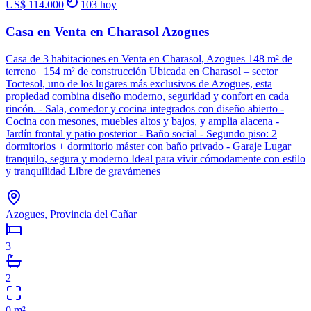
US$ 114.000
103
hoy
Casa en Venta en Charasol Azogues
Casa de 3 habitaciones en Venta en Charasol, Azogues 148 m² de
terreno | 154 m² de construcción Ubicada en Charasol – sector
Toctesol, uno de los lugares más exclusivos de Azogues, esta
propiedad combina diseño moderno, seguridad y confort en cada
rincón. - Sala, comedor y cocina integrados con diseño abierto -
Cocina con mesones, muebles altos y bajos, y amplia alacena -
Jardín frontal y patio posterior - Baño social - Segundo piso: 2
dormitorios + dormitorio máster con baño privado - Garaje Lugar
tranquilo, segura y moderno Ideal para vivir cómodamente con estilo
y tranquilidad Libre de gravámenes
Azogues, Provincia del Cañar
3
2
0
m²