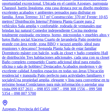
oportunidad excepcional. Ubicada en el cantón Azogues, parroquia
Charasol, barrio Ingaloma, esta casa destaca por su diseño moderno,
excelentes acabados y ambientes pensados para disfrutar en
familia. Áreas Terreno: 317 m² Construcción: 370 m² Frente: 10,65
metros? Distribución Interna? Primera Planta Garaje para 2
vehículos Sala amplia y confortable, rodeada de ventanales que
brindan luz natural Comedor independiente Cocina moderna
totalmente equipada: encimera, horno, microondas y muebles altos y
bajos Baño social Alacena Cuarto de lavandería Patio posterior
grande con área verde, zona BBQ y jacuzzi amplio, ideal para
reuniones y descanso? Segunda Planta Sala de estar familiar
Dormitorio máster con balcón, walk-in closet y baño completo Hall
de distribución Tres habitaciones adicionales, cada una con su closet
Baño completo compartido Cuarto adicional ideal para estudio,
oficina o sala de hobbies? Destacados Acabados modernos y de
excelente calidad Amplios espacios en todas sus áreas Ubicación
residencial y tranquila Patio perfecto para actividades familiares y
socialesUna propiedad amplia, elegante y lista para convertirse en tu
próximo hogar.Contáctanos para más información o agendar una
visita.099 837 2611 – 098 855 1087 – 098 308 1556 – 099 588
5354 – 098 007 5700
Azogues, Provincia del Cañar