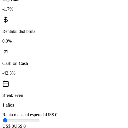
-1.7
%
Rentabilidad bruta
0.0
%
Cash-on-Cash
-42.3
%
Break-even
1 años
Renta mensual esperada
US$ 0
US$ 0
US$ 0