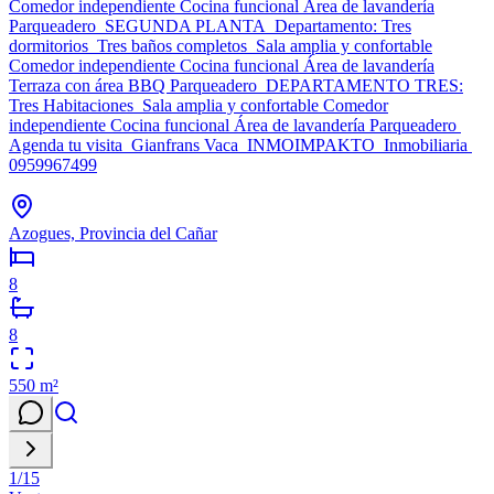
Comedor independiente Cocina funcional Área de lavandería
Parqueadero SEGUNDA PLANTA Departamento: Tres
dormitorios Tres baños completos Sala amplia y confortable
Comedor independiente Cocina funcional Área de lavandería
Terraza con área BBQ Parqueadero DEPARTAMENTO TRES:
Tres Habitaciones Sala amplia y confortable Comedor
independiente Cocina funcional Área de lavandería Parqueadero
Agenda tu visita Gianfrans Vaca INMOIMPAKTO Inmobiliaria
0959967499
Azogues, Provincia del Cañar
8
8
550
m²
1
/
15