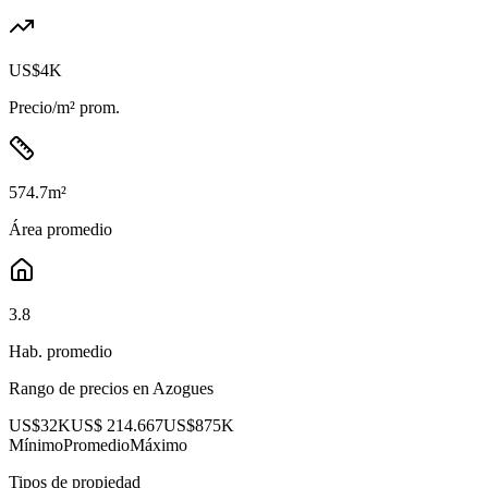
US$4K
Precio/m² prom.
574.7
m²
Área promedio
3.8
Hab. promedio
Rango de precios en
Azogues
US$32K
US$ 214.667
US$875K
Mínimo
Promedio
Máximo
Tipos de propiedad