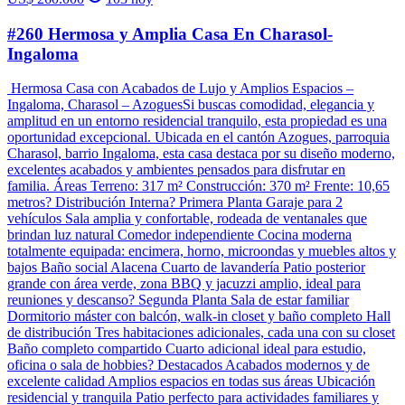
#260 Hermosa y Amplia Casa En Charasol-
Ingaloma
Hermosa Casa con Acabados de Lujo y Amplios Espacios –
Ingaloma, Charasol – AzoguesSi buscas comodidad, elegancia y
amplitud en un entorno residencial tranquilo, esta propiedad es una
oportunidad excepcional. Ubicada en el cantón Azogues, parroquia
Charasol, barrio Ingaloma, esta casa destaca por su diseño moderno,
excelentes acabados y ambientes pensados para disfrutar en
familia. Áreas Terreno: 317 m² Construcción: 370 m² Frente: 10,65
metros? Distribución Interna? Primera Planta Garaje para 2
vehículos Sala amplia y confortable, rodeada de ventanales que
brindan luz natural Comedor independiente Cocina moderna
totalmente equipada: encimera, horno, microondas y muebles altos y
bajos Baño social Alacena Cuarto de lavandería Patio posterior
grande con área verde, zona BBQ y jacuzzi amplio, ideal para
reuniones y descanso? Segunda Planta Sala de estar familiar
Dormitorio máster con balcón, walk-in closet y baño completo Hall
de distribución Tres habitaciones adicionales, cada una con su closet
Baño completo compartido Cuarto adicional ideal para estudio,
oficina o sala de hobbies? Destacados Acabados modernos y de
excelente calidad Amplios espacios en todas sus áreas Ubicación
residencial y tranquila Patio perfecto para actividades familiares y