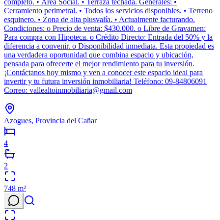
completo. • Área Social. • Terraza techada. Generales: •
Cerramiento perimetral. • Todos los servicios disponibles. • Terreno
esquinero. • Zona de alta plusvalía. • Actualmente facturando.
Condiciones: o Precio de venta: $430.000. o Libre de Gravamen:
Para compra con Hipoteca. o Crédito Directo: Entrada del 50% y la
diferencia a convenir. o Disponibilidad inmediata. Esta propiedad es
una verdadera oportunidad que combina espacio y ubicación,
pensada para ofrecerte el mejor rendimiento para tu inversión.
¡Contáctanos hoy mismo y ven a conocer este espacio ideal para
invertir y tu futura inversión inmobiliaria! Teléfono: 09-84806091
Correo: vallealtoinmobiliaria@gmail.com
Azogues, Provincia del Cañar
4
2
748
m²