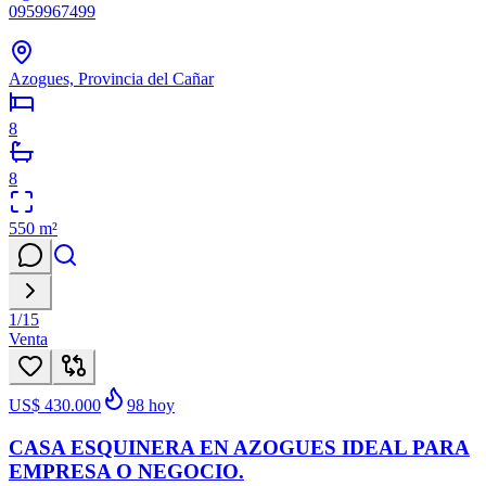
0959967499
Azogues, Provincia del Cañar
8
8
550
m²
1
/
15
Venta
US$ 430.000
98
hoy
CASA ESQUINERA EN AZOGUES IDEAL PARA
EMPRESA O NEGOCIO.