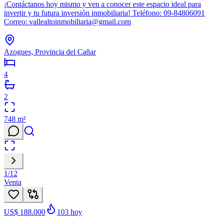
¡Contáctanos hoy mismo y ven a conocer este espacio ideal para
invertir y tu futura inversión inmobiliaria! Teléfono: 09-84806091
Correo: vallealtoinmobiliaria@gmail.com
Azogues, Provincia del Cañar
4
2
748
m²
1
/
12
Venta
US$ 188.000
103
hoy