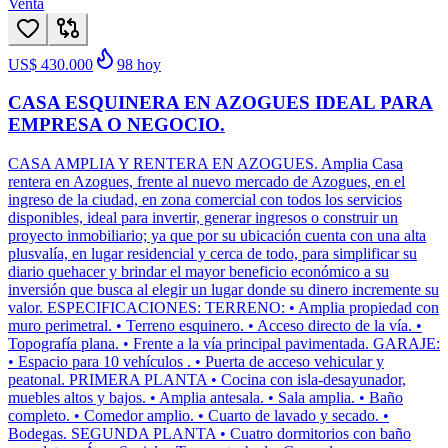
Venta
US$ 430.000
98
hoy
CASA ESQUINERA EN AZOGUES IDEAL PARA
EMPRESA O NEGOCIO.
CASA AMPLIA Y RENTERA EN AZOGUES. Amplia Casa
rentera en Azogues, frente al nuevo mercado de Azogues, en el
ingreso de la ciudad, en zona comercial con todos los servicios
disponibles, ideal para invertir, generar ingresos o construir un
proyecto inmobiliario; ya que por su ubicación cuenta con una alta
plusvalía, en lugar residencial y cerca de todo, para simplificar su
diario quehacer y brindar el mayor beneficio económico a su
inversión que busca al elegir un lugar donde su dinero incremente su
valor. ESPECIFICACIONES: TERRENO: • Amplia propiedad con
muro perimetral. • Terreno esquinero. • Acceso directo de la vía. •
Topografía plana. • Frente a la vía principal pavimentada. GARAJE:
• Espacio para 10 vehículos . • Puerta de acceso vehicular y
peatonal. PRIMERA PLANTA • Cocina con isla-desayunador,
muebles altos y bajos. • Amplia antesala. • Sala amplia. • Baño
completo. • Comedor amplio. • Cuarto de lavado y secado. •
Bodegas. SEGUNDA PLANTA • Cuatro dormitorios con baño