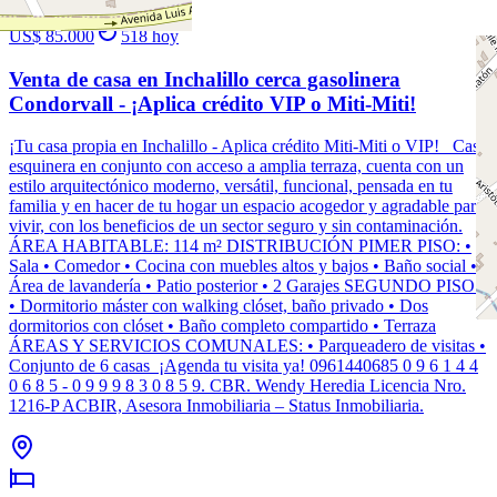
US$ 85.000
518
hoy
Venta de casa en Inchalillo cerca gasolinera
Condorvall - ¡Aplica crédito VIP o Miti-Miti!
¡Tu casa propia en Inchalillo - Aplica crédito Miti-Miti o VIP! Casa
esquinera en conjunto con acceso a amplia terraza, cuenta con un
estilo arquitectónico moderno, versátil, funcional, pensada en tu
familia y en hacer de tu hogar un espacio acogedor y agradable para
vivir, con los beneficios de un sector seguro y sin contaminación.
ÁREA HABITABLE: 114 m² DISTRIBUCIÓN PIMER PISO: •
Sala • Comedor • Cocina con muebles altos y bajos • Baño social •
Área de lavandería • Patio posterior • 2 Garajes SEGUNDO PISO:
• Dormitorio máster con walking clóset, baño privado • Dos
dormitorios con clóset • Baño completo compartido • Terraza
ÁREAS Y SERVICIOS COMUNALES: • Parqueadero de visitas •
Conjunto de 6 casas ¡Agenda tu visita ya! 0961440685 0 9 6 1 4 4
0 6 8 5 - 0 9 9 9 8 3 0 8 5 9. CBR. Wendy Heredia Licencia Nro.
1216-P ACBIR, Asesora Inmobiliaria – Status Inmobiliaria.