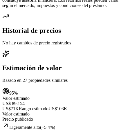
constituye asesoría financiera. Los retornos reales pueden variar
según el mercado, impuestos y condiciones del préstamo.
Historial de precios
No hay cambios de precio registrados
Estimación de valor
Basado en
27
propiedades similares
95
%
Valor estimado
US$ 89.154
US$71K
Rango estimado
US$103K
Valor estimado
Precio publicado
Ligeramente alto
(
+
5.4
%)