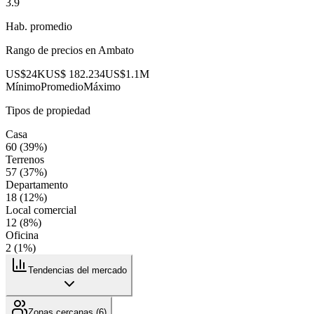
3.9
Hab. promedio
Rango de precios en
Ambato
US$24K
US$ 182.234
US$1.1M
Mínimo
Promedio
Máximo
Tipos de propiedad
Casa
60
(
39
%)
Terrenos
57
(
37
%)
Departamento
18
(
12
%)
Local comercial
12
(
8
%)
Oficina
2
(
1
%)
Tendencias del mercado
Zonas cercanas (
6
)