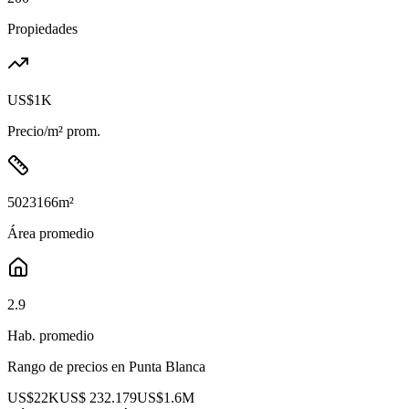
Propiedades
US$1K
Precio/m² prom.
5023166
m²
Área promedio
2.9
Hab. promedio
Rango de precios en
Punta Blanca
US$22K
US$ 232.179
US$1.6M