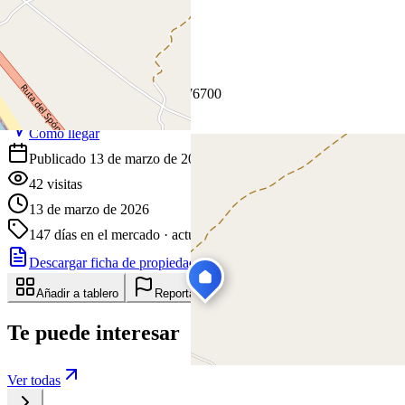
+
−
Leaflet
|
©
OpenStreetMap
Coordenadas:
-1.728220
,
-80.776700
Cómo llegar
Publicado 13 de marzo de 2026
42
visitas
13 de marzo de 2026
147
días en el mercado
· actualizado hace 0 días
Descargar ficha de propiedad
Compartir
Añadir a tablero
Reportar anuncio
Te puede interesar
Ver todas