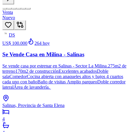
Venta
Nuevo
DS
70
US$ 100.000
264
hoy
Se Vende Casa en Milina - Salinas
Se vende casa por estrenar en Salinas - Sector La Milina.275m2 de
terreno170m2 de construcciónExcelentes acabadosDoble
salaComedorCocina abierta con anaqueles altos y bajos 4 cuartos
cada uno con bañoBaño de visitas Amplio parqueoDoble corredor
lateralÁrea de lavandería.
Salinas, Provincia de Santa Elena
4