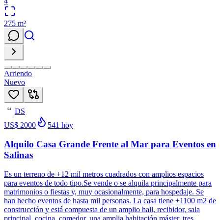
4
275
m²
Arriendo
Nuevo
DS
54
US$ 2000
541
hoy
Alquilo Casa Grande Frente al Mar para Eventos en
Salinas
Es un terreno de +12 mil metros cuadrados con amplios espacios
para eventos de todo tipo.Se vende o se alquila principalmente para
matrimonios o fiestas y, muy ocasionalmente, para hospedaje. Se
han hecho eventos de hasta mil personas. La casa tiene +1100 m2 de
construcción y está compuesta de un amplio hall, recibidor, sala
principal, cocina, comedor, una amplia habitación máster, tres