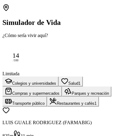
Simulador de Vida
¿Cómo sería vivir aquí?
14
/100
Limitada
Colegios y universidades
Salud
1
Compras y supermercados
Parques y recreación
Transporte público
Restaurantes y cafés
1
LUIS GUALE RODRIGUEZ (FARMABIG)
825m
11
min