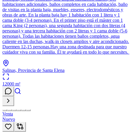
habitaciones adicionales, baños completos en cada habitación, baño
de visitas en la planta baja, muebles, enseres, electrodomésticos y
obras de arte. En la planta baja hay 1 habitación con 1 litera y 1
cama doble (3-4 personas). En el primer piso está el máster con 1
cama King (2 personas), una segunda habitación con dos literas (4
personas) y una tercera habitación con 2 literas y 1 cama doble (5-6
personas). Todas las habitaciones tienen baños completos, agua
caliente en las duchas, walk-in closets amplios y aire acondicionado.
Duermen 12-15 personas.Hay una zona destinada para que nuestro
cuidador viva con su familia. Él te ayudará en todo lo que necesites.
Salinas, Provincia de Santa Elena
12000
m²
Venta
Nuevo