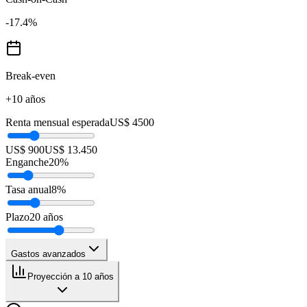
-17.4
%
Break-even
+10 años
Renta mensual esperada
US$ 4500
US$ 900
US$ 13.450
Enganche
20
%
Tasa anual
8
%
Plazo
20
años
Gastos avanzados
Proyección a 10 años