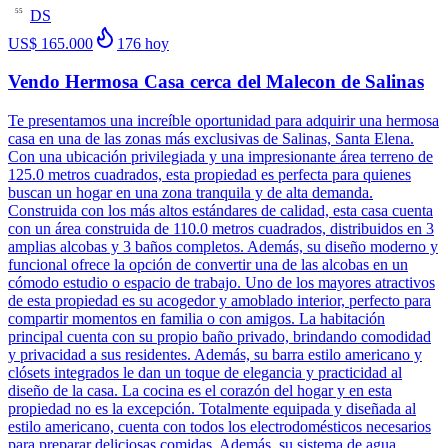
DS
55
US$ 165.000
176
hoy
Vendo Hermosa Casa cerca del Malecon de Salinas
Te presentamos una increíble oportunidad para adquirir una hermosa
casa en una de las zonas más exclusivas de Salinas, Santa Elena.
Con una ubicación privilegiada y una impresionante área terreno de
125.0 metros cuadrados, esta propiedad es perfecta para quienes
buscan un hogar en una zona tranquila y de alta demanda.
Construida con los más altos estándares de calidad, esta casa cuenta
con un área construida de 110.0 metros cuadrados, distribuidos en 3
amplias alcobas y 3 baños completos. Además, su diseño moderno y
funcional ofrece la opción de convertir una de las alcobas en un
cómodo estudio o espacio de trabajo. Uno de los mayores atractivos
de esta propiedad es su acogedor y amoblado interior, perfecto para
compartir momentos en familia o con amigos. La habitación
principal cuenta con su propio baño privado, brindando comodidad
y privacidad a sus residentes. Además, su barra estilo americano y
clósets integrados le dan un toque de elegancia y practicidad al
diseño de la casa. La cocina es el corazón del hogar y en esta
propiedad no es la excepción. Totalmente equipada y diseñada al
estilo americano, cuenta con todos los electrodomésticos necesarios
para preparar deliciosas comidas. Además, su sistema de agua