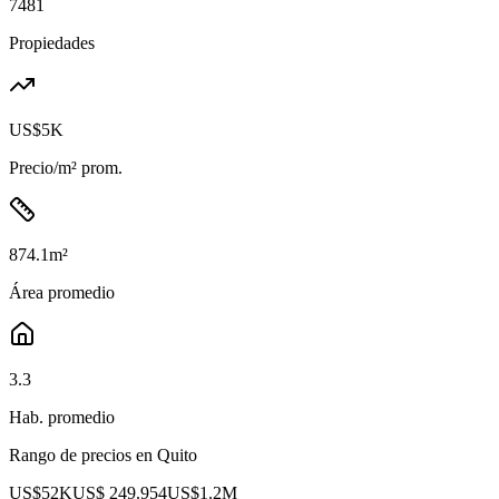
7481
Propiedades
US$5K
Precio/m² prom.
874.1
m²
Área promedio
3.3
Hab. promedio
Rango de precios en
Quito
US$52K
US$ 249.954
US$1.2M