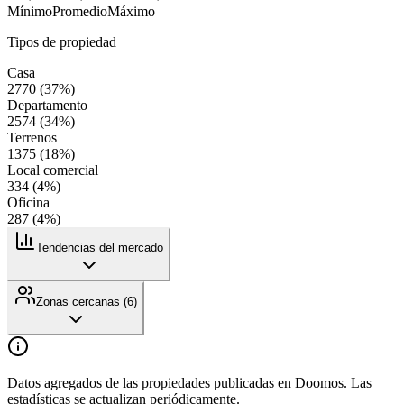
Mínimo
Promedio
Máximo
Tipos de propiedad
Casa
2770
(
37
%)
Departamento
2574
(
34
%)
Terrenos
1375
(
18
%)
Local comercial
334
(
4
%)
Oficina
287
(
4
%)
Tendencias del mercado
Zonas cercanas (
6
)
Datos agregados de las propiedades publicadas en Doomos. Las
estadísticas se actualizan periódicamente.