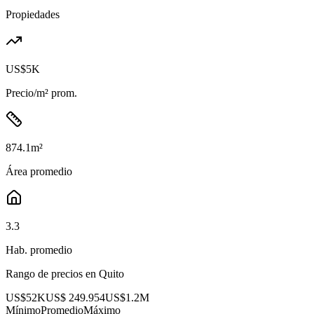
Propiedades
US$5K
Precio/m² prom.
874.1
m²
Área promedio
3.3
Hab. promedio
Rango de precios en
Quito
US$52K
US$ 249.954
US$1.2M
Mínimo
Promedio
Máximo