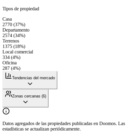
Tipos de propiedad
Casa
2770
(
37
%)
Departamento
2574
(
34
%)
Terrenos
1375
(
18
%)
Local comercial
334
(
4
%)
Oficina
287
(
4
%)
Tendencias del mercado
Zonas cercanas (
6
)
Datos agregados de las propiedades publicadas en Doomos. Las
estadísticas se actualizan periódicamente.